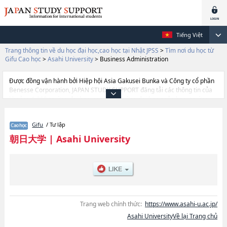
Tiếng Việt
Trang thông tin về du học đại học,cao học tại Nhật JPSS
>
Tìm nơi du học từ
Gifu Cao học
>
Asahi University
>
Business Administration
Được đồng vận hành bởi Hiệp hội Asia Gakusei Bunka và Công ty cổ phần
Benesse Corporation, JAPAN STUDY SUPPORT đăng tải các thông tin của
khoảng 1.300 trường đại học, cao học, trường đại học ngắn hạn, trường
chuyên môn đang tiếp nhận du học sinh.
Tại đây có đăng các thông tin chi tiết về Asahi University, và thông tin cần
Gifu
/ Tư lập
thiết dành cho du học sinh, như là về các DentistryhoặcLawhoặcBusiness
Administration, thông tin về từng khoa nghiên cứu, thông tin liên quan đến
朝日大学
|
Asahi University
thi tuyển như số lượng tuyển sinh, số lượng trúng tuyển, cở sở trang thiết
bị, hướng dẫn địa điểm v.v...
Trang web chính thức:
https://www.asahi-u.ac.jp/
Asahi UniversityVề lại Trang chủ