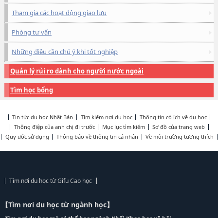
Tham gia các hoạt động giao lưu
Phòng tư vấn
Những điều cần chú ý khi tốt nghiệp
Quản lý rủi ro dành cho người nước ngoài
Tìm học bổng
Tin tức du học Nhật Bản
Tìm kiếm nơi du học
Thông tin có ích về du học
Thông điệp của anh chị đi trước
Mục lục tìm kiếm
Sơ đồ của trang web
Quy ước sử dụng
Thông báo về thông tin cá nhân
Về môi trường tương thích
Tìm nơi du học từ Gifu Cao học
【Tìm nơi du học từ ngành học】