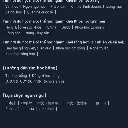
Tìm nơi du học mà có thể học ngành Khối Khoa học xã hội
Văn học
Ngôn ngữ học
Pháp luật
Kinh tế, Kinh doanh, Thương mại
Xã hội học
Quan hệ quốc tế
Tìm nơi du học mà có thể học ngành Khối Khoa học tự nhiên
Hộ lý, Bảo vệ sức khỏe
Y, Nha
Dược
Khoa học tự nhiên
Công học
Nông Thủy sản
Tìm nơi du học mà có thể học ngành Khối tổng hợp (Tự nhiên và Xã hội)
Đào tạo giảng viên, Giáo dục
Khoa học đời sống
Nghệ thuật
Khoa học tổng hợp
【Hướng dẫn tìm học bổng】
Tìm học bổng
Đăng kí học bổng
JAPAN STUDY SUPPORT Scholarships
【Lựa chọn ngôn ngữ】
日本語
English
中文（简体字）
中文（繁體字）
한국어
Bahasa Indonesia
ภาษาไทย