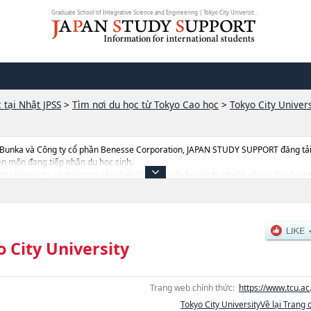
Graduate School of Integrative Science and Engineering | Tokyo City Universit...
 tại Nhật JPSS
>
Tìm nơi du học từ Tokyo Cao học
>
Tokyo City Univers
 Bunka và Công ty cổ phần Benesse Corporation, JAPAN STUDY SUPPORT đăng tải c
ên môn đang tiếp nhận du học sinh.
City University, và thông tin cần thiết dành cho du học sinh, như là về các Graduat
l and Information Studies, thông tin về từng khoa nghiên cứu, thông tin liên qu
n địa điểm v.v...
 City University
Trang web chính thức:
https://www.tcu.ac.
Tokyo City UniversityVề lại Trang 