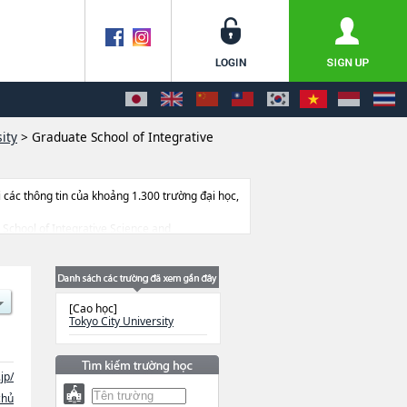
ity
>
Graduate School of Integrative
ác thông tin của khoảng 1.300 trường đại học,
e School of Integrative Science and
an đến thi tuyển như số lượng tuyển sinh, số
[Cao học]
Tokyo City University
jp/
chủ