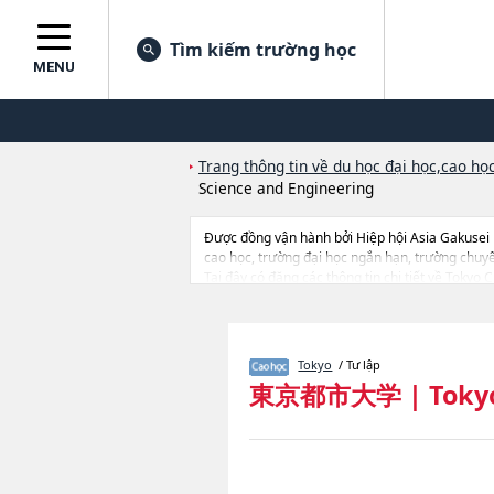
Tìm kiếm trường học
MENU
Trang thông tin về du học đại học,cao học
Science and Engineering
Được đồng vận hành bởi Hiệp hội Asia Gakusei
cao học, trường đại học ngắn hạn, trường chuy
Tại đây có đăng các thông tin chi tiết về Tokyo 
EngineeringhoặcGraduate School of Environmenta
lượng trúng tuyển, cở sở trang thiết bị, hướng dẫ
Tokyo
/ Tư lập
東京都市大学
|
Tokyo