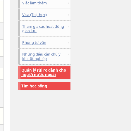
Việc làm thêm
Visa (Thị thực)
Tham gia các hoạt động
giao lưu
Phòng tư vấn
Những điều cần chú ý
khi tốt nghiệp
Quản lý rủi ro dành cho
người nước ngoài
Tìm học bổng