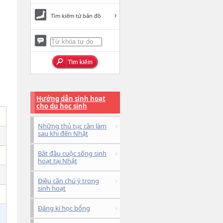
Tìm kiếm từ bản đồ
Hướng dẫn sinh hoạt
cho du học sinh
Những thủ tục cần làm
sau khi đến Nhật
Bắt đầu cuộc sống sinh
hoạt tại Nhật
Điều cần chú ý trong
sinh hoạt
Đăng kí học bổng