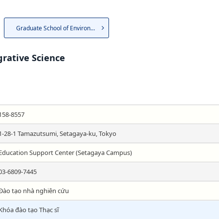
Graduate School of Environme...
grative Science
158-8557
1-28-1 Tamazutsumi, Setagaya-ku, Tokyo
Education Support Center (Setagaya Campus)
03-6809-7445
Đào tạo nhà nghiên cứu
Khóa đào tạo Thạc sĩ