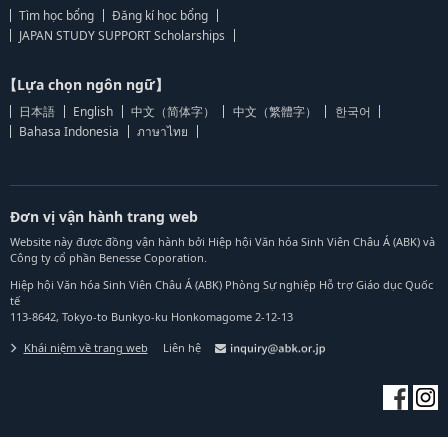
Tìm học bổng
Đăng kí học bổng
JAPAN STUDY SUPPORT Scholarships
【Lựa chọn ngôn ngữ】
日本語
English
中文（简体字）
中文（繁體字）
한국어
Bahasa Indonesia
ภาษาไทย
Đơn vị vận hành trang web
Website này được đồng vận hành bởi Hiệp hội Văn hóa Sinh Viên Châu Á (ABK) và
Công ty cổ phần Benesse Coporation.
Hiệp hội Văn hóa Sinh Viên Châu Á (ABK) Phòng Sự nghiệp Hỗ trợ Giáo dục Quốc
tế
113-8642, Tokyo-to Bunkyo-ku Honkomagome 2-12-13
Khái niệm về trang web
Liên hệ