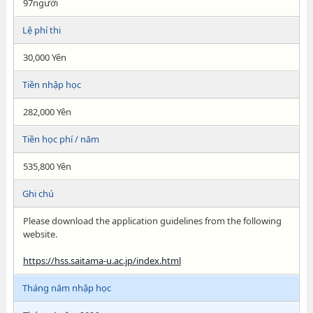
97người
Lệ phí thi
30,000 Yên
Tiền nhập học
282,000 Yên
Tiền học phí / năm
535,800 Yên
Ghi chú
Please download the application guidelines from the following
website.
https://hss.saitama-u.ac.jp/index.html
Tháng năm nhập học