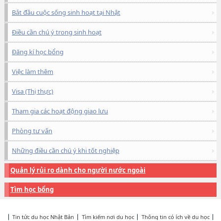
Bắt đầu cuộc sống sinh hoạt tại Nhật
Điều cần chú ý trong sinh hoạt
Đăng kí học bổng
Việc làm thêm
Visa (Thị thực)
Tham gia các hoạt động giao lưu
Phòng tư vấn
Những điều cần chú ý khi tốt nghiệp
Quản lý rủi ro dành cho người nước ngoài
Tìm học bổng
Tin tức du học Nhật Bản
Tìm kiếm nơi du học
Thông tin có ích về du học