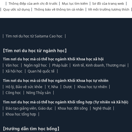
Thông điệp của anh chị đi trước
Mục lục tìm kiếm
Sơ đồ của trang web
Quy ước sử dụng
Thông báo về thông tin cá nhân
Về môi trường tương thích
Tìm nơi du học từ Saitama Cao học
【Tìm nơi du học từ ngành học】
Tìm nơi du học mà có thể học ngành Khối Khoa học xã hội
Văn học
Ngôn ngữ học
Pháp luật
Kinh tế, Kinh doanh, Thương mại
Xã hội học
Quan hệ quốc tế
Tìm nơi du học mà có thể học ngành Khối Khoa học tự nhiên
Hộ lý, Bảo vệ sức khỏe
Y, Nha
Dược
Khoa học tự nhiên
Công học
Nông Thủy sản
Tìm nơi du học mà có thể học ngành Khối tổng hợp (Tự nhiên và Xã hội)
Đào tạo giảng viên, Giáo dục
Khoa học đời sống
Nghệ thuật
Khoa học tổng hợp
【Hướng dẫn tìm học bổng】