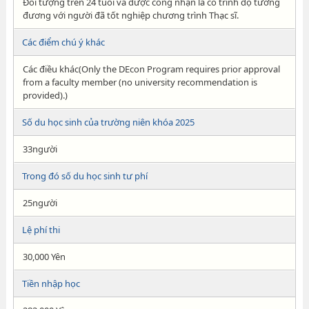
Đối tượng trên 24 tuổi và được công nhận là có trình độ tương
đương với người đã tốt nghiệp chương trình Thạc sĩ.
Các điểm chú ý khác
Các điều khác(Only the DEcon Program requires prior approval
from a faculty member (no university recommendation is
provided).)
Số du học sinh của trường niên khóa 2025
33người
Trong đó số du học sinh tư phí
25người
Lệ phí thi
30,000 Yên
Tiền nhập học