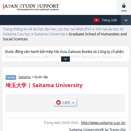
Tiếng Việt
Trang thông tin về du học đại học,cao học tại Nhật JPSS
>
Tìm nơi du học từ
Saitama Cao học
>
Saitama University
>
Graduate School of Humanities and
Social Sciences
Được đồng vận hành bởi Hiệp hội Asia Gakusei Bunka và Công ty cổ phần
Benesse Corporation, JAPAN STUDY SUPPORT đăng tải các thông tin của
khoảng 1.300 trường đại học, cao học, trường đại học ngắn hạn, trường
chuyên môn đang tiếp nhận du học sinh.
Tại đây có đăng các thông tin chi tiết về Saitama University, và thông tin
Saitama
/ Quốc lập
cần thiết dành cho du học sinh, như là về các Graduate school of
EducationhoặcScience and EngineeringhoặcGraduate School of
埼玉大学
|
Saitama University
Humanities and Social Sciences, thông tin về từng khoa nghiên cứu, thông
tin liên quan đến thi tuyển như số lượng tuyển sinh, số lượng trúng tuyển,
cở sở trang thiết bị, hướng dẫn địa điểm v.v...
Trang web chính thức:
http://www.saitama-u.ac.jp/
Saitama UniversityVề lại Trang chủ