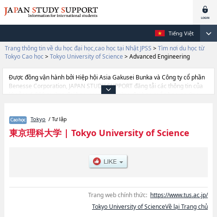
Tiếng Việt
Trang thông tin về du học đại học,cao học tại Nhật JPSS
>
Tìm nơi du học từ
Tokyo Cao học
>
Tokyo University of Science
>
Advanced Engineering
Được đồng vận hành bởi Hiệp hội Asia Gakusei Bunka và Công ty cổ phần
Benesse Corporation, JAPAN STUDY SUPPORT đăng tải các thông tin của
khoảng 1.300 trường đại học, cao học, trường đại học ngắn hạn, trường
chuyên môn đang tiếp nhận du học sinh.
Tại đây có đăng các thông tin chi tiết về Tokyo University of Science, và
Tokyo
/ Tư lập
thông tin cần thiết dành cho du học sinh, như là về các
SciencehoặcPharmaceutical ScienceshoặcScience and
東京理科大学
|
Tokyo University of Science
TechnologyhoặcAdvanced EngineeringhoặcManagementhoặcBiological
Sciences, thông tin về từng khoa nghiên cứu, thông tin liên quan đến thi
tuyển như số lượng tuyển sinh, số lượng trúng tuyển, cở sở trang thiết bị,
hướng dẫn địa điểm v.v...
Trang web chính thức:
https://www.tus.ac.jp/
Tokyo University of ScienceVề lại Trang chủ