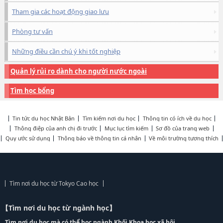
Tham gia các hoạt động giao lưu
Phòng tư vấn
Những điều cần chú ý khi tốt nghiệp
Quản lý rủi ro dành cho người nước ngoài
Tìm học bổng
Tin tức du học Nhật Bản
Tìm kiếm nơi du học
Thông tin có ích về du học
Thông điệp của anh chị đi trước
Mục lục tìm kiếm
Sơ đồ của trang web
Quy ước sử dụng
Thông báo về thông tin cá nhân
Về môi trường tương thích
Tìm nơi du học từ Tokyo Cao học
【Tìm nơi du học từ ngành học】
Tìm nơi du học mà có thể học ngành Khối Khoa học xã hội