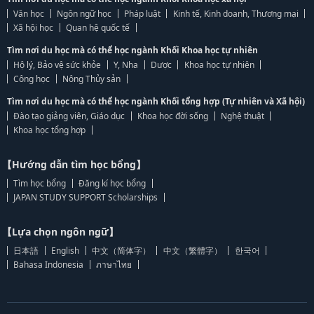
Văn học
Ngôn ngữ học
Pháp luật
Kinh tế, Kinh doanh, Thương mại
Xã hội học
Quan hệ quốc tế
Tìm nơi du học mà có thể học ngành Khối Khoa học tự nhiên
Hộ lý, Bảo vệ sức khỏe
Y, Nha
Dược
Khoa học tự nhiên
Công học
Nông Thủy sản
Tìm nơi du học mà có thể học ngành Khối tổng hợp (Tự nhiên và Xã hội)
Đào tạo giảng viên, Giáo dục
Khoa học đời sống
Nghệ thuật
Khoa học tổng hợp
【Hướng dẫn tìm học bổng】
Tìm học bổng
Đăng kí học bổng
JAPAN STUDY SUPPORT Scholarships
【Lựa chọn ngôn ngữ】
日本語
English
中文（简体字）
中文（繁體字）
한국어
Bahasa Indonesia
ภาษาไทย