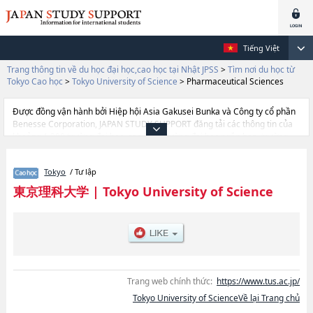
Tiếng Việt
Trang thông tin về du học đại học,cao học tại Nhật JPSS
>
Tìm nơi du học từ
Tokyo Cao học
>
Tokyo University of Science
>
Pharmaceutical Sciences
Được đồng vận hành bởi Hiệp hội Asia Gakusei Bunka và Công ty cổ phần
Benesse Corporation, JAPAN STUDY SUPPORT đăng tải các thông tin của
khoảng 1.300 trường đại học, cao học, trường đại học ngắn hạn, trường
chuyên môn đang tiếp nhận du học sinh.
Tại đây có đăng các thông tin chi tiết về Tokyo University of Science, và
Tokyo
/ Tư lập
thông tin cần thiết dành cho du học sinh, như là về các
SciencehoặcPharmaceutical ScienceshoặcScience and
東京理科大学
|
Tokyo University of Science
TechnologyhoặcAdvanced EngineeringhoặcManagementhoặcBiological
Sciences, thông tin về từng khoa nghiên cứu, thông tin liên quan đến thi
tuyển như số lượng tuyển sinh, số lượng trúng tuyển, cở sở trang thiết bị,
hướng dẫn địa điểm v.v...
Trang web chính thức:
https://www.tus.ac.jp/
Tokyo University of ScienceVề lại Trang chủ