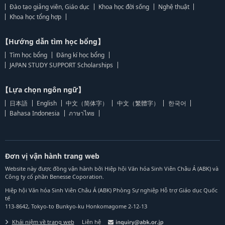
Đào tạo giảng viên, Giáo dục
Khoa học đời sống
Nghệ thuật
Khoa học tổng hợp
【Hướng dẫn tìm học bổng】
Tìm học bổng
Đăng kí học bổng
JAPAN STUDY SUPPORT Scholarships
【Lựa chọn ngôn ngữ】
日本語
English
中文（简体字）
中文（繁體字）
한국어
Bahasa Indonesia
ภาษาไทย
Đơn vị vận hành trang web
Website này được đồng vận hành bởi Hiệp hội Văn hóa Sinh Viên Châu Á (ABK) và
Công ty cổ phần Benesse Coporation.
Hiệp hội Văn hóa Sinh Viên Châu Á (ABK) Phòng Sự nghiệp Hỗ trợ Giáo dục Quốc
tế
113-8642, Tokyo-to Bunkyo-ku Honkomagome 2-12-13
Khái niệm về trang web
Liên hệ