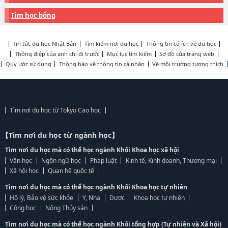
Tìm học bổng
Tin tức du học Nhật Bản
Tìm kiếm nơi du học
Thông tin có ích về du học
Thông điệp của anh chị đi trước
Mục lục tìm kiếm
Sơ đồ của trang web
Quy ước sử dụng
Thông báo về thông tin cá nhân
Về môi trường tương thích
Tìm nơi du học từ Tokyo Cao học
【Tìm nơi du học từ ngành học】
Tìm nơi du học mà có thể học ngành Khối Khoa học xã hội
Văn học
Ngôn ngữ học
Pháp luật
Kinh tế, Kinh doanh, Thương mại
Xã hội học
Quan hệ quốc tế
Tìm nơi du học mà có thể học ngành Khối Khoa học tự nhiên
Hộ lý, Bảo vệ sức khỏe
Y, Nha
Dược
Khoa học tự nhiên
Công học
Nông Thủy sản
Tìm nơi du học mà có thể học ngành Khối tổng hợp (Tự nhiên và Xã hội)