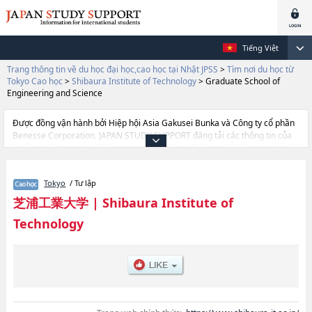
Tiếng Việt
Trang thông tin về du học đại học,cao học tại Nhật JPSS
>
Tìm nơi du học từ
Tokyo Cao học
>
Shibaura Institute of Technology
>
Graduate School of
Engineering and Science
Được đồng vận hành bởi Hiệp hội Asia Gakusei Bunka và Công ty cổ phần
Benesse Corporation, JAPAN STUDY SUPPORT đăng tải các thông tin của
khoảng 1.300 trường đại học, cao học, trường đại học ngắn hạn, trường
chuyên môn đang tiếp nhận du học sinh.
Tại đây có đăng các thông tin chi tiết về Shibaura Institute of Technology,
Tokyo
/ Tư lập
và thông tin cần thiết dành cho du học sinh, như là về các Graduate School
of Engineering and Science, thông tin về từng khoa nghiên cứu, thông tin
芝浦工業大学
|
Shibaura Institute of
liên quan đến thi tuyển như số lượng tuyển sinh, số lượng trúng tuyển, cở
Technology
sở trang thiết bị, hướng dẫn địa điểm v.v...