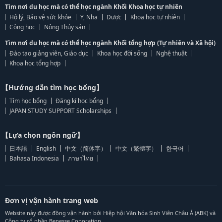
Tìm nơi du học mà có thể học ngành Khối Khoa học tự nhiên
Hộ lý, Bảo vệ sức khỏe
Y, Nha
Dược
Khoa học tự nhiên
Công học
Nông Thủy sản
Tìm nơi du học mà có thể học ngành Khối tổng hợp (Tự nhiên và Xã hội)
Đào tạo giảng viên, Giáo dục
Khoa học đời sống
Nghệ thuật
Khoa học tổng hợp
【Hướng dẫn tìm học bổng】
Tìm học bổng
Đăng kí học bổng
JAPAN STUDY SUPPORT Scholarships
【Lựa chọn ngôn ngữ】
日本語
English
中文（简体字）
中文（繁體字）
한국어
Bahasa Indonesia
ภาษาไทย
Đơn vị vận hành trang web
Website này được đồng vận hành bởi Hiệp hội Văn hóa Sinh Viên Châu Á (ABK) và
Công ty cổ phần Benesse Coporation.