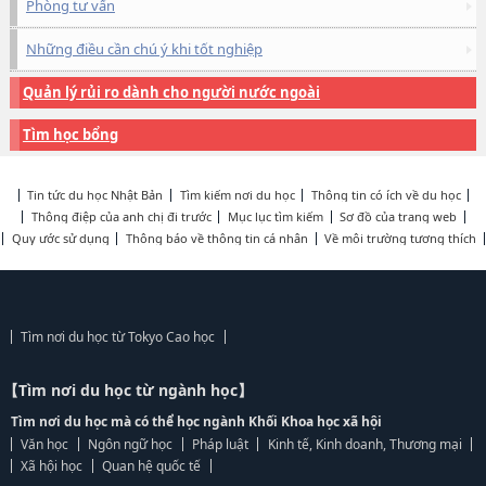
Phòng tư vấn
Những điều cần chú ý khi tốt nghiệp
Quản lý rủi ro dành cho người nước ngoài
Tìm học bổng
Tin tức du học Nhật Bản
Tìm kiếm nơi du học
Thông tin có ích về du học
Thông điệp của anh chị đi trước
Mục lục tìm kiếm
Sơ đồ của trang web
Quy ước sử dụng
Thông báo về thông tin cá nhân
Về môi trường tương thích
Tìm nơi du học từ Tokyo Cao học
【Tìm nơi du học từ ngành học】
Tìm nơi du học mà có thể học ngành Khối Khoa học xã hội
Văn học
Ngôn ngữ học
Pháp luật
Kinh tế, Kinh doanh, Thương mại
Xã hội học
Quan hệ quốc tế