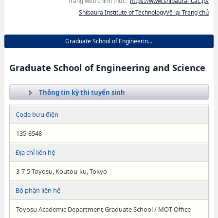
Trang web chính thức:
https://www.shibaura-it.ac.jp/
Shibaura Institute of TechnologyVề lại Trang chủ
Graduate School of Engineerin...
Graduate School of Engineering and Science
Thông tin kỳ thi tuyển sinh
Code bưu điện
135-8548
Địa chỉ liên hệ
3-7-5 Toyosu, Koutou-ku, Tokyo
Bộ phận liên hệ
Toyosu Academic Department Graduate School / MOT Office