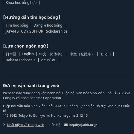
Khoa học tổng hợp
【Hướng dẫn tìm học bổng】
Tìm học bổng
Đăng kí học bổng
JAPAN STUDY SUPPORT Scholarships
【Lựa chọn ngôn ngữ】
日本語
English
中文（简体字）
中文（繁體字）
한국어
Bahasa Indonesia
ภาษาไทย
Đơn vị vận hành trang web
Website này được đồng vận hành bởi Hiệp hội Văn hóa Sinh Viên Châu Á (ABK) và
Công ty cổ phần Benesse Coporation.
Hiệp hội Văn hóa Sinh Viên Châu Á (ABK) Phòng Sự nghiệp Hỗ trợ Giáo dục Quốc
tế
113-8642, Tokyo-to Bunkyo-ku Honkomagome 2-12-13
Khái niệm về trang web
Liên hệ