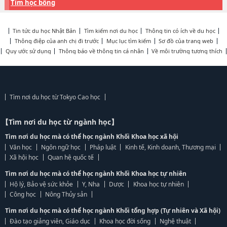
Tìm học bổng
Tin tức du học Nhật Bản
Tìm kiếm nơi du học
Thông tin có ích về du học
Thông điệp của anh chị đi trước
Mục lục tìm kiếm
Sơ đồ của trang web
Quy ước sử dụng
Thông báo về thông tin cá nhân
Về môi trường tương thích
Tìm nơi du học từ Tokyo Cao học
【Tìm nơi du học từ ngành học】
Tìm nơi du học mà có thể học ngành Khối Khoa học xã hội
Văn học
Ngôn ngữ học
Pháp luật
Kinh tế, Kinh doanh, Thương mại
Xã hội học
Quan hệ quốc tế
Tìm nơi du học mà có thể học ngành Khối Khoa học tự nhiên
Hộ lý, Bảo vệ sức khỏe
Y, Nha
Dược
Khoa học tự nhiên
Công học
Nông Thủy sản
Tìm nơi du học mà có thể học ngành Khối tổng hợp (Tự nhiên và Xã hội)
Đào tạo giảng viên, Giáo dục
Khoa học đời sống
Nghệ thuật