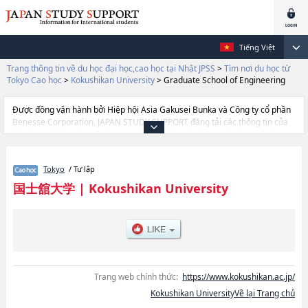
Tiếng Việt
Trang thông tin về du học đại học,cao học tại Nhật JPSS
>
Tìm nơi du học từ
Tokyo Cao học
>
Kokushikan University
>
Graduate School of Engineering
Được đồng vận hành bởi Hiệp hội Asia Gakusei Bunka và Công ty cổ phần
Benesse Corporation, JAPAN STUDY SUPPORT đăng tải các thông tin của
khoảng 1.300 trường đại học, cao học, trường đại học ngắn hạn, trường
chuyên môn đang tiếp nhận du học sinh.
Tại đây có đăng các thông tin chi tiết về Kokushikan University, và thông tin
Tokyo
/ Tư lập
cần thiết dành cho du học sinh, như là về các Graduate School of Political
SciencehoặcGraduate School of EconomicshoặcGraduate School of
国士舘大学
|
Kokushikan University
Business AdministrationhoặcGraduate school of Sport
SystemhoặcGraduate school of Emergency Medical SystemhoặcGraduate
School of EngineeringhoặcGraduate School of LawhoặcGraduate School
of Interdisciplinary Intellectual Property LawshoặcGraduate School of
Human ScienceshoặcGlobalising Asia, thông tin về từng khoa nghiên cứu,
thông tin liên quan đến thi tuyển như số lượng tuyển sinh, số lượng trúng
tuyển, cở sở trang thiết bị, hướng dẫn địa điểm v.v...
Trang web chính thức:
https://www.kokushikan.ac.jp/
Kokushikan UniversityVề lại Trang chủ