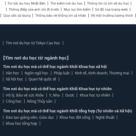
Tin tức du học Nhật Bản
Tìm kiếm nơi du học
Thông tin có ích về du học
Thông điệp của anh chị đi trước
Mục lục tìm kiếm
Sơ đồ của trang web
Quy ước sử dụng
Thông báo về thông tin cá nhân
Về môi trường tương thích
Tìm nơi du học từ Tokyo Cao học
【Tìm nơi du học từ ngành học】
Tìm nơi du học mà có thể học ngành Khối Khoa học xã hội
Văn học
Ngôn ngữ học
Pháp luật
Kinh tế, Kinh doanh, Thương mại
Xã hội học
Quan hệ quốc tế
Tìm nơi du học mà có thể học ngành Khối Khoa học tự nhiên
Hộ lý, Bảo vệ sức khỏe
Y, Nha
Dược
Khoa học tự nhiên
Công học
Nông Thủy sản
Tìm nơi du học mà có thể học ngành Khối tổng hợp (Tự nhiên và Xã hội)
Đào tạo giảng viên, Giáo dục
Khoa học đời sống
Nghệ thuật
Khoa học tổng hợp