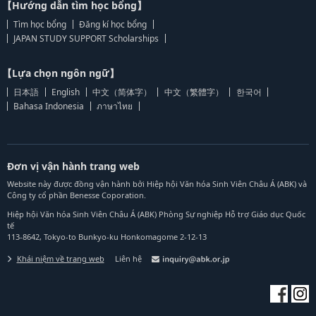
【Hướng dẫn tìm học bổng】
Tìm học bổng
Đăng kí học bổng
JAPAN STUDY SUPPORT Scholarships
【Lựa chọn ngôn ngữ】
日本語
English
中文（简体字）
中文（繁體字）
한국어
Bahasa Indonesia
ภาษาไทย
Đơn vị vận hành trang web
Website này được đồng vận hành bởi Hiệp hội Văn hóa Sinh Viên Châu Á (ABK) và
Công ty cổ phần Benesse Coporation.
Hiệp hội Văn hóa Sinh Viên Châu Á (ABK) Phòng Sự nghiệp Hỗ trợ Giáo dục Quốc
tế
113-8642, Tokyo-to Bunkyo-ku Honkomagome 2-12-13
Khái niệm về trang web
Liên hệ