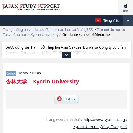
Tiếng Việt
Trang thông tin về du học đại học,cao học tại Nhật JPSS
>
Tìm nơi du học từ
Tokyo Cao học
>
Kyorin University
>
Graduate school of Medicine
Được đồng vận hành bởi Hiệp hội Asia Gakusei Bunka và Công ty cổ phần
Benesse Corporation, JAPAN STUDY SUPPORT đăng tải các thông tin của
khoảng 1.300 trường đại học, cao học, trường đại học ngắn hạn, trường
chuyên môn đang tiếp nhận du học sinh.
Tại đây có đăng các thông tin chi tiết về Kyorin University, và thông tin cần
Tokyo
/ Tư lập
thiết dành cho du học sinh, như là về các Graduate school of
MedicinehoặcHealth ScienceshoặcInternational Cooperation Studies,
杏林大学
|
Kyorin University
thông tin về từng khoa nghiên cứu, thông tin liên quan đến thi tuyển như
số lượng tuyển sinh, số lượng trúng tuyển, cở sở trang thiết bị, hướng dẫn
địa điểm v.v...
Trang web chính thức:
https://www.kyorin-u.ac.jp/
Kyorin UniversityVề lại Trang chủ