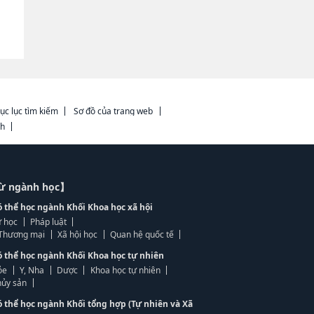
ục lục tìm kiếm
Sơ đồ của trang web
ch
từ ngành học】
ó thể học ngành Khối Khoa học xã hội
 học
Pháp luật
, Thương mại
Xã hội học
Quan hệ quốc tế
ó thể học ngành Khối Khoa học tự nhiên
ỏe
Y, Nha
Dược
Khoa học tự nhiên
ủy sản
ó thể học ngành Khối tổng hợp (Tự nhiên và Xã