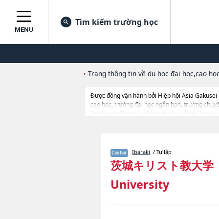
Tìm kiếm trường học
MENU
Trang thông tin về du học đại học,cao học
Được đồng vận hành bởi Hiệp hội Asia Gakusei
cao học, trường đại học ngắn hạn, trường chuy
Tại đây có đăng các thông tin chi tiết về Ibarak
school of NursinghoặcGraduate school of Life Sc
sở trang thiết bị, hướng dẫn địa điểm v.v...
Ibaraki
/ Tư lập
茨城キリスト教大学
University