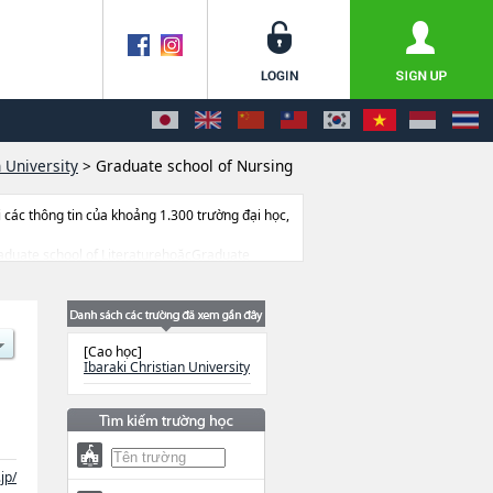
n University
>
Graduate school of Nursing
ác thông tin của khoảng 1.300 trường đại học,
 Graduate school of LiteraturehoặcGraduate
số lượng tuyển sinh, số lượng trúng tuyển, cở
[Cao học]
Ibaraki Christian University
jp/