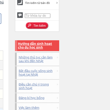
chủ
Tìm kiếm từ bản đồ
Hướng dẫn sinh hoạt
cho du học sinh
Những thủ tục cần làm
sau khi đến Nhật
Bắt đầu cuộc sống sinh
hoạt tại Nhật
Điều cần chú ý trong
sinh hoạt
Đăng kí học bổng
Việc làm thêm