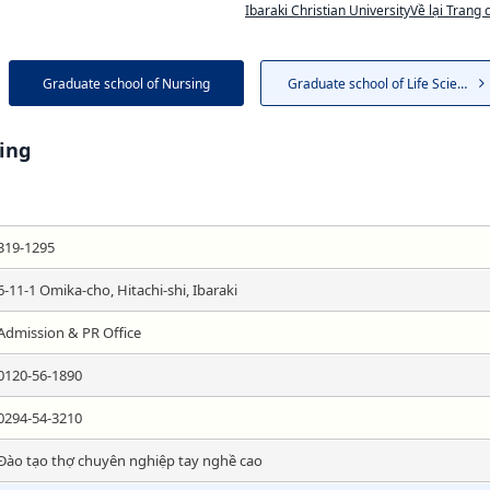
Ibaraki Christian UniversityVề lại Trang 
Graduate school of Nursing
Graduate school of Life Sciences
sing
319-1295
6-11-1 Omika-cho, Hitachi-shi, Ibaraki
Admission & PR Office
0120-56-1890
0294-54-3210
Đào tạo thợ chuyên nghiệp tay nghề cao