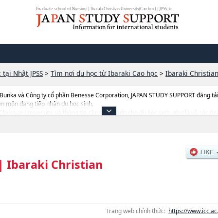
Graduate school of Nursing | Ibaraki Christian University(Cao học) | JPSS, tr...
 tại Nhật JPSS
>
Tìm nơi du học từ Ibaraki Cao học
>
Ibaraki Christia
 Bunka và Công ty cổ phần Benesse Corporation, JAPAN STUDY SUPPORT đăng tải c
ên môn đang tiếp nhận du học sinh.
i Christian University, và thông tin cần thiết dành cho du học sinh, như là về các
iences, thông tin về từng khoa nghiên cứu, thông tin liên quan đến thi tuyển như 
|
Ibaraki Christian
Trang web chính thức:
https://www.icc.ac.