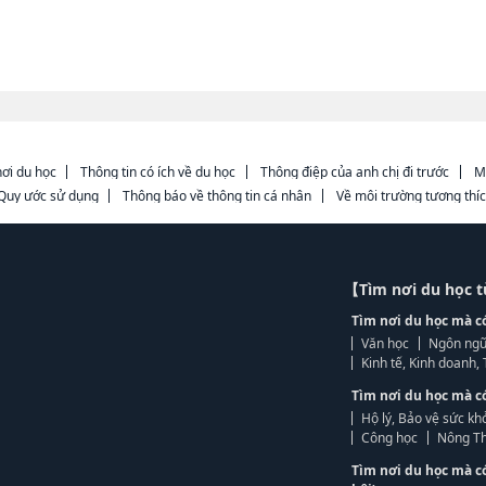
ơi du học
Thông tin có ích về du học
Thông điệp của anh chị đi trước
M
Quy ước sử dụng
Thông báo về thông tin cá nhân
Về môi trường tương thí
【Tìm nơi du học 
Tìm nơi du học mà c
Văn học
Ngôn ngữ
Kinh tế, Kinh doanh
Tìm nơi du học mà c
Hộ lý, Bảo vệ sức kh
Công học
Nông Th
Tìm nơi du học mà c