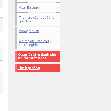
Visa (Thị thực)
Tham gia các hoạt động
giao lưu
Phòng tư vấn
Những điều cần chú ý
khi tốt nghiệp
Quản lý rủi ro dành cho
người nước ngoài
Tìm học bổng