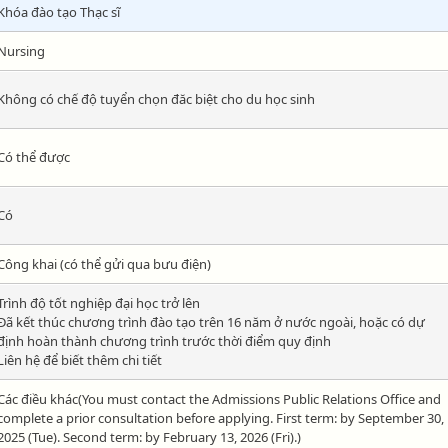
Khóa đào tạo Thạc sĩ
Nursing
Không có chế độ tuyển chọn đăc biệt cho du học sinh
Có thể được
Có
Công khai (có thể gửi qua bưu điện)
Trình độ tốt nghiệp đại học trở lên
Đã kết thúc chương trình đào tạo trên 16 năm ở nước ngoài, hoặc có dự
định hoàn thành chương trình trước thời điểm quy định
Liên hệ để biết thêm chi tiết
Các điều khác(You must contact the Admissions Public Relations Office and
complete a prior consultation before applying. First term: by September 30,
2025 (Tue). Second term: by February 13, 2026 (Fri).)