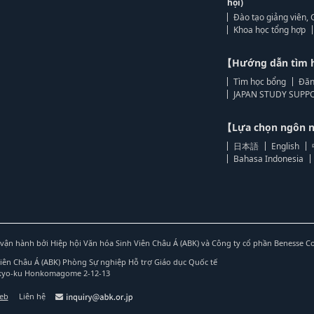
hội)
Đào tạo giảng viên, 
Khoa học tổng hợp
【Hướng dẫn tìm 
Tìm học bổng
Đăn
JAPAN STUDY SUPPO
【Lựa chọn ngôn
日本語
English
Bahasa Indonesia
vận hành bởi Hiệp hội Văn hóa Sinh Viên Châu Á (ABK) và Công ty cổ phần Benesse C
Viên Châu Á (ABK) Phòng Sự nghiệp Hỗ trợ Giáo dục Quốc tế
nkyo-ku Honkomagome 2-12-13
web
Liên hệ