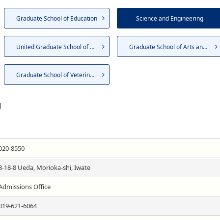
Graduate School of Education
Science and Engineering
United Graduate School of Agr...
Graduate School of Arts and S...
Graduate School of Veterinary...
g
020-8550
3-18-8 Ueda, Morioka-shi, Iwate
Admissions Office
019-621-6064