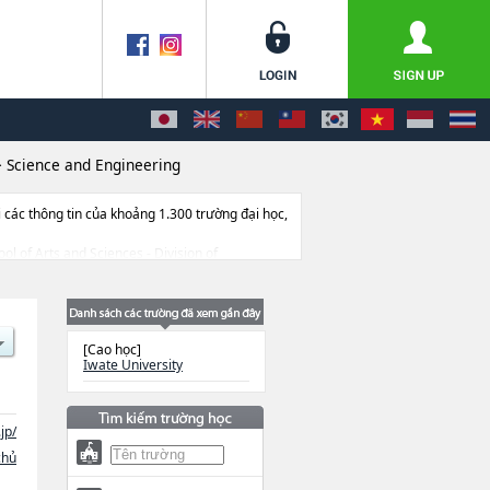
>
Science and Engineering
ác thông tin của khoảng 1.300 trường đại học,
ol of Arts and Sciences - Division of
d Sciences - Division of AgriculturehoặcUnited
 and ManagementhoặcGraduate School of Arts and
hông tin liên quan đến thi tuyển như số lượng
[Cao học]
Iwate University
jp/
chủ