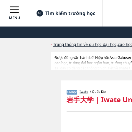
Tìm kiếm trường học
MENU
Trang thông tin về du học đại học,cao học
Được đồng vận hành bởi Hiệp hội Asia Gakusei
cao học, trường đại học ngắn hạn, trường chuy
Tại đây có đăng các thông tin chi tiết về Iwate 
Interdisciplinary Cultural StudieshoặcGraduat
Graduate School of Agricultural Sciences (UGA
Sciences - Division of Science and Engineering
tuyển sinh, số lượng trúng tuyển, cở sở trang thi
Iwate
/ Quốc lập
岩手大学
|
Iwate Un