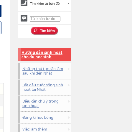
Tìm kiếm từ bản đồ
Hướng dẫn sinh hoạt
cho du học sinh
Những thủ tục cần làm
sau khi đến Nhật
Bắt đầu cuộc sống sinh
hoạt tại Nhật
Điều cần chú ý trong
sinh hoạt
Đăng kí học bổng
Việc làm thêm