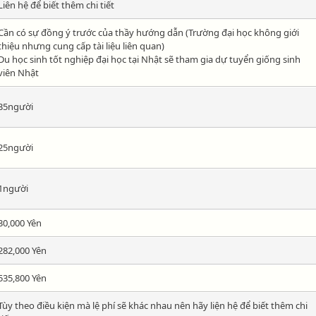
Liên hệ để biết thêm chi tiết
Cần có sự đồng ý trước của thầy hướng dẫn (Trường đại học không giới
thiệu nhưng cung cấp tài liệu liên quan)
Du học sinh tốt nghiệp đại học tại Nhật sẽ tham gia dự tuyển giống sinh
viên Nhật
35người
25người
1người
30,000 Yên
282,000 Yên
535,800 Yên
Tùy theo điều kiện mà lệ phí sẽ khác nhau nên hãy liện hệ để biết thêm chi