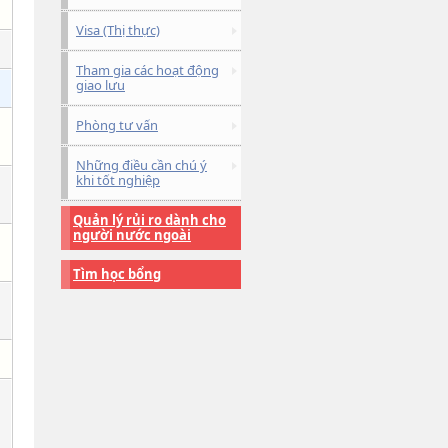
Visa (Thị thực)
Tham gia các hoạt động
giao lưu
Phòng tư vấn
Những điều cần chú ý
khi tốt nghiệp
Quản lý rủi ro dành cho
người nước ngoài
Tìm học bổng