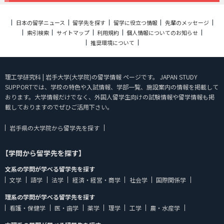
日本の留学ニュース
留学先を探す
留学に役立つ情報
先輩のメッセージ
索引検索
サイトマップ
利用規約
個人情報についてのお知らせ
推奨環境について
理工学研究科 | 岩手大学(大学院)の留学情報 ページです。 JAPAN STUDY
SUPPORTでは、学校の特色や入試情報、学部一覧、施設案内の情報を掲載して
おります。大学情報だけでなく、外国人留学生向けの試験情報や留学情報も掲
載しておりますのでぜひご活用下さい。
岩手県の大学院から留学先を探す
【学問から留学先を探す】
文系の学問が学べる留学先を探す
文学
語学
法学
経済・経営・商学
社会学
国際関係学
理系の学問が学べる留学先を探す
看護・保健学
医・歯学
薬学
理学
工学
農・水産学