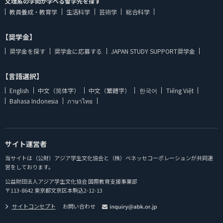
文理系の学問が学べる留学先を探す
教員養成・教育学
生活科学
芸術学
総合科学
【奨学金】
奨学金を探す
奨学金に応募する
JAPAN STUDY SUPPORT奨学金
【言語選択】
English
中文（简体字）
中文（繁體字）
한국어
Tiếng Việt
Bahasa Indonesia
ภาษาไทย
サイト運営者
当サイトは（公財）アジア学生文化協会と（株）ベネッセコーポレーションが共同運
営をしております。
公益財団法人アジア学生文化協会 国際教育支援事業部
〒113-8642 東京都文京区本駒込2-12-13
サイトコンセプト
お問い合わせ