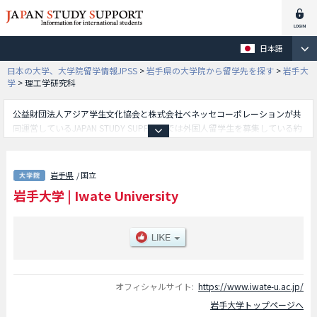
日本語
日本の大学、大学院留学情報JPSS
>
岩手県の大学院から留学先を探す
>
岩手大
学
>
理工学研究科
公益財団法人アジア学生文化協会と株式会社ベネッセコーポレーションが共
同運営しているJAPAN STUDY SUPPORTでは外国人留学生を募集している約
1,300校の大学・大学院・短大・専門学校情報を掲載しています。
こちらでは岩手大学に関する詳細情報を記載しており、総合科学研究科 総
合文化学専攻や教育学研究科や理工学研究科や総合科学研究科 農学専攻や
岩手県
/ 国立
連合農学研究科や総合科学研究科 地域創生専攻や総合科学研究科 理工学
岩手大学
|
Iwate University
専攻や獣医学研究科等、研究科別情報や、募集定員や合格者数など入試情
報、施設案内、アクセスなど外国人留学生に必要な情報を掲載しているので
是非ご利用ください。
オフィシャルサイト:
https://www.iwate-u.ac.jp/
岩手大学トップページへ