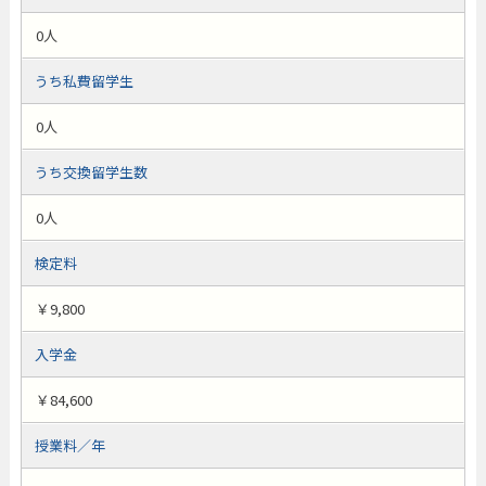
0人
うち私費留学生
0人
うち交換留学生数
0人
検定料
￥9,800
入学金
￥84,600
授業料／年