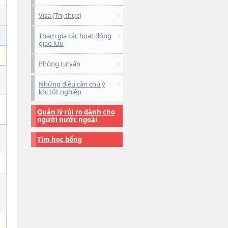
Visa (Thị thực)
Tham gia các hoạt động
giao lưu
Phòng tư vấn
Những điều cần chú ý
khi tốt nghiệp
Quản lý rủi ro dành cho
người nước ngoài
Tìm học bổng