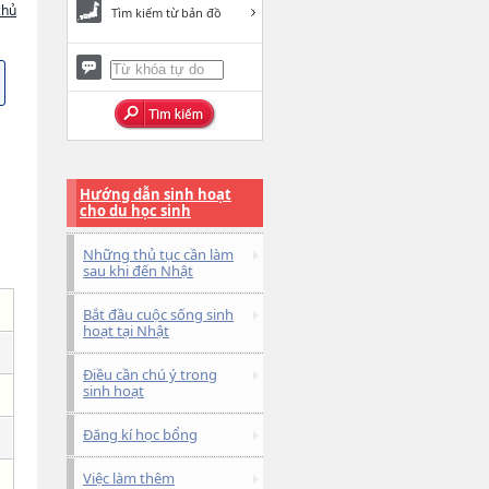
chủ
Tìm kiếm từ bản đồ
Hướng dẫn sinh hoạt
cho du học sinh
Những thủ tục cần làm
sau khi đến Nhật
Bắt đầu cuộc sống sinh
hoạt tại Nhật
Điều cần chú ý trong
sinh hoạt
Đăng kí học bổng
Việc làm thêm