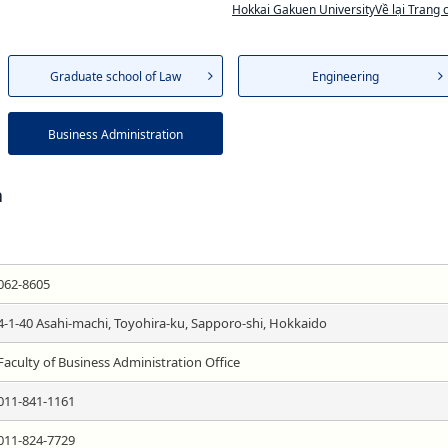
Hokkai Gakuen UniversityVề lại Trang 
Graduate school of Law
Engineering
Business Administration
n
062-8605
4-1-40 Asahi-machi, Toyohira-ku, Sapporo-shi, Hokkaido
Faculty of Business Administration Office
011-841-1161
011-824-7729