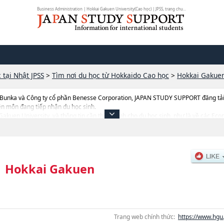
Business Administration | Hokkai Gakuen University(Cao học) | JPSS, trang chu...
 tại Nhật JPSS
>
Tìm nơi du học từ Hokkaido Cao học
>
Hokkai Gakuen
 Bunka và Công ty cổ phần Benesse Corporation, JAPAN STUDY SUPPORT đăng tải c
ên môn đang tiếp nhận du học sinh.
i Gakuen University, và thông tin cần thiết dành cho du học sinh, như là về các 
ershoặcBusiness Administration, thông tin về từng khoa nghiên cứu, thông tin li
 dẫn địa điểm v.v...
|
Hokkai Gakuen
Trang web chính thức:
https://www.hgu.