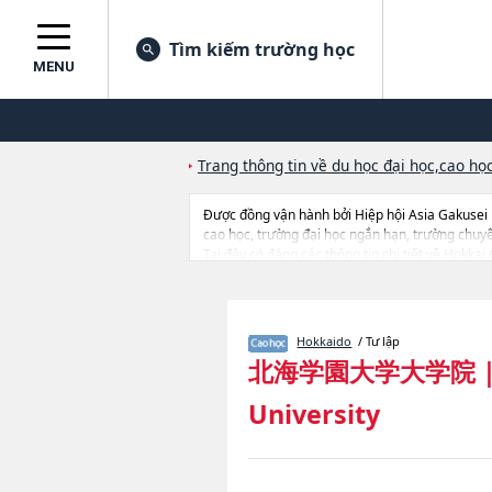
Tìm kiếm trường học
MENU
Trang thông tin về du học đại học,cao học
Được đồng vận hành bởi Hiệp hội Asia Gakusei
cao học, trường đại học ngắn hạn, trường chuy
Tại đây có đăng các thông tin chi tiết về Hokka
LawhoặcEngineeringhoặcGraduate School of Lett
số lượng trúng tuyển, cở sở trang thiết bị, hướng
Hokkaido
/ Tư lập
北海学園大学大学院
University