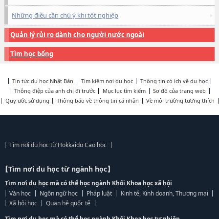
Những điều cần chú ý khi tốt nghiệp
Quản lý rủi ro dành cho người nước ngoài
Tìm học bổng
Tin tức du học Nhật Bản
Tìm kiếm nơi du học
Thông tin có ích về du học
Thông điệp của anh chị đi trước
Mục lục tìm kiếm
Sơ đồ của trang web
Quy ước sử dụng
Thông báo về thông tin cá nhân
Về môi trường tương thích
Tìm nơi du học từ Hokkaido Cao học
【Tìm nơi du học từ ngành học】
Tìm nơi du học mà có thể học ngành Khối Khoa học xã hội
Văn học
Ngôn ngữ học
Pháp luật
Kinh tế, Kinh doanh, Thương mại
Xã hội học
Quan hệ quốc tế
Tìm nơi du học mà có thể học ngành Khối Khoa học tự nhiên