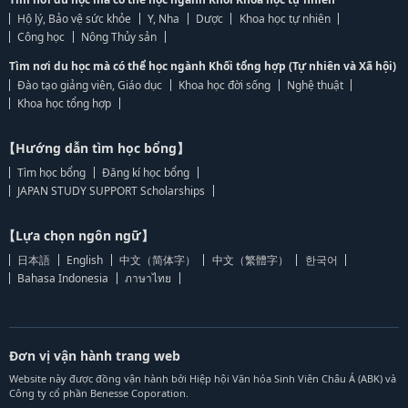
Hộ lý, Bảo vệ sức khỏe
Y, Nha
Dược
Khoa học tự nhiên
Công học
Nông Thủy sản
Tìm nơi du học mà có thể học ngành Khối tổng hợp (Tự nhiên và Xã hội)
Đào tạo giảng viên, Giáo dục
Khoa học đời sống
Nghệ thuật
Khoa học tổng hợp
【Hướng dẫn tìm học bổng】
Tìm học bổng
Đăng kí học bổng
JAPAN STUDY SUPPORT Scholarships
【Lựa chọn ngôn ngữ】
日本語
English
中文（简体字）
中文（繁體字）
한국어
Bahasa Indonesia
ภาษาไทย
Đơn vị vận hành trang web
Website này được đồng vận hành bởi Hiệp hội Văn hóa Sinh Viên Châu Á (ABK) và
Công ty cổ phần Benesse Coporation.