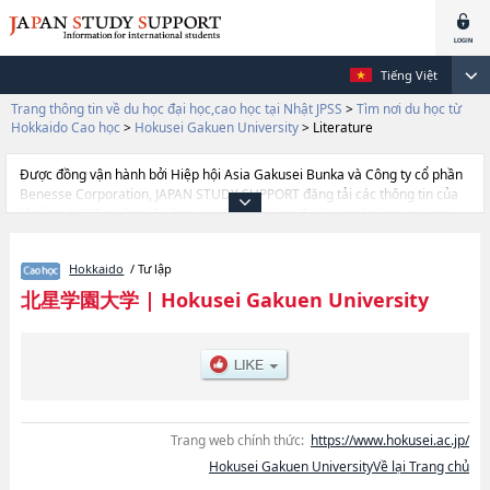
Tiếng Việt
Trang thông tin về du học đại học,cao học tại Nhật JPSS
>
Tìm nơi du học từ
Hokkaido Cao học
>
Hokusei Gakuen University
>
Literature
Được đồng vận hành bởi Hiệp hội Asia Gakusei Bunka và Công ty cổ phần
Benesse Corporation, JAPAN STUDY SUPPORT đăng tải các thông tin của
khoảng 1.300 trường đại học, cao học, trường đại học ngắn hạn, trường
chuyên môn đang tiếp nhận du học sinh.
Tại đây có đăng các thông tin chi tiết về Hokusei Gakuen University, và
Hokkaido
/ Tư lập
thông tin cần thiết dành cho du học sinh, như là về các
LiteraturehoặcSocial WelfarehoặcEconomics, thông tin về từng khoa
北星学園大学
|
Hokusei Gakuen University
nghiên cứu, thông tin liên quan đến thi tuyển như số lượng tuyển sinh, số
lượng trúng tuyển, cở sở trang thiết bị, hướng dẫn địa điểm v.v...
Trang web chính thức:
https://www.hokusei.ac.jp/
Hokusei Gakuen UniversityVề lại Trang chủ