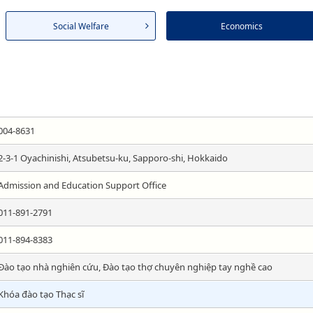
Social Welfare
Economics
004-8631
2-3-1 Oyachinishi, Atsubetsu-ku, Sapporo-shi, Hokkaido
Admission and Education Support Office
011-891-2791
011-894-8383
Đào tạo nhà nghiên cứu, Đào tạo thợ chuyên nghiệp tay nghề cao
Khóa đào tạo Thạc sĩ