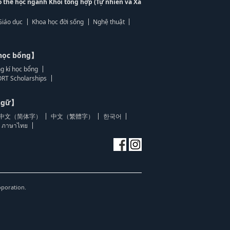
ó thể học ngành Khối tổng hợp (Tự nhiên và Xã
Giáo dục
Khoa học đời sống
Nghệ thuật
học bổng】
g kí học bổng
RT Scholarships
 ngữ】
中文（简体字）
中文（繁體字）
한국어
ภาษาไทย
oporation.