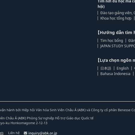
Tìm nơi du học mà c
hội)
Đào tạo giảng viên, 
Khoa học tổng hợp
【Hướng dẫn tìm 
Tìm học bổng
Đăn
JAPAN STUDY SUPPO
【Lựa chọn ngôn
日本語
English
Bahasa Indonesia
vận hành bởi Hiệp hội Văn hóa Sinh Viên Châu Á (ABK) và Công ty cổ phần Benesse C
Viên Châu Á (ABK) Phòng Sự nghiệp Hỗ trợ Giáo dục Quốc tế
nkyo-ku Honkomagome 2-12-13
web
Liên hệ