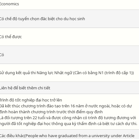
Economics
Có chế độ tuyển chọn đăc biệt cho du học sinh
Có thể được
Có
Sử dụng kết quả thi Năng lực Nhật ngữ (Cần có bằng N1 (trình độ cấp 1))
Liên hệ để biết thêm chi tiết
Trình độ tốt nghiệp đại học trở lên
Đã kết thúc chương trình đào tạo trên 16 năm ở nước ngoài, hoặc có dự
định hoàn thành chương trình trước thời điểm quy định
Là đối tượng trên 22 tuổi và được công nhận có trình độ tương đương với
người đã tốt nghiệp đại học thông qua kỳ thẩm định cá biệt tư cách dự thi.
Các điều khác(People who have graduated from a university under Article