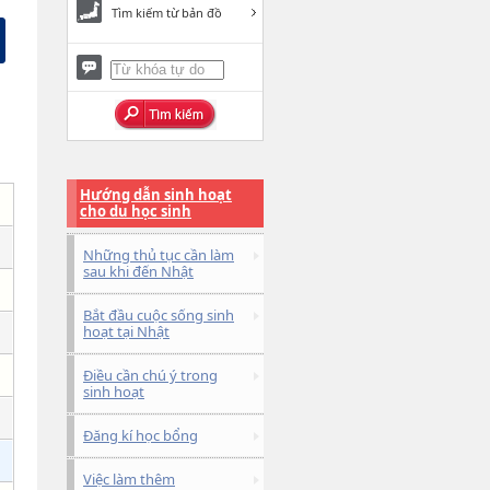
Tìm kiếm từ bản đồ
Hướng dẫn sinh hoạt
cho du học sinh
Những thủ tục cần làm
sau khi đến Nhật
Bắt đầu cuộc sống sinh
hoạt tại Nhật
Điều cần chú ý trong
sinh hoạt
Đăng kí học bổng
Việc làm thêm