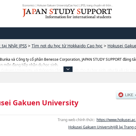
Economics | Hokusei Gakuen University(Cao học) | JPSS, trang chuyên về thông ...
 tại Nhật JPSS
>
Tìm nơi du học từ Hokkaido Cao học
>
Hokusei Gakue
 Bunka và Công ty cổ phần Benesse Corporation, JAPAN STUDY SUPPORT đăng tải c
ên môn đang tiếp nhận du học sinh.
ei Gakuen University, và thông tin cần thiết dành cho du học sinh, như là về các
n quan đến thi tuyển như số lượng tuyển sinh, số lượng trúng tuyển, cở sở trang thi
sei Gakuen University
Trang web chính thức:
https://www.hokusei.ac.
Hokusei Gakuen UniversityVề lại Trang 