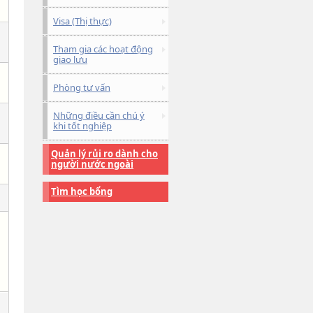
Visa (Thị thực)
Tham gia các hoạt động
giao lưu
Phòng tư vấn
Những điều cần chú ý
khi tốt nghiệp
Quản lý rủi ro dành cho
người nước ngoài
Tìm học bổng