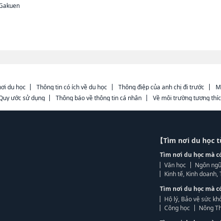
 Gakuen
ơi du học
Thông tin có ích về du học
Thông điệp của anh chị đi trước
M
Quy ước sử dụng
Thông báo về thông tin cá nhân
Về môi trường tương thí
【Tìm nơi du học 
Tìm nơi du học mà c
Văn học
Ngôn ngữ
Kinh tế, Kinh doanh
Tìm nơi du học mà c
Hộ lý, Bảo vệ sức kh
Công học
Nông Th