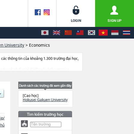
n University
>
Economics
ác thông tin của khoảng 1.300 trường đại học,
 LiteraturehoặcSocial WelfarehoặcEconomics,
ết bị, hướng dẫn địa điểm v.v...
[Cao học]
Hokusei Gakuen University
jp/
chủ