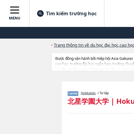
Tìm kiếm trường học
MENU
Trang thông tin về du học đại học,cao học
Được đồng vận hành bởi Hiệp hội Asia Gakusei
cao học, trường đại học ngắn hạn, trường chuy
Tại đây có đăng các thông tin chi tiết về Hokus
thông tin về từng khoa nghiên cứu, thông tin liê
Hokkaido
/ Tư lập
北星学園大学
|
Hoku