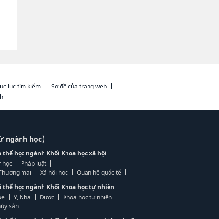
ục lục tìm kiếm
Sơ đồ của trang web
ch
từ ngành học】
ó thể học ngành Khối Khoa học xã hội
 học
Pháp luật
, Thương mại
Xã hội học
Quan hệ quốc tế
ó thể học ngành Khối Khoa học tự nhiên
ỏe
Y, Nha
Dược
Khoa học tự nhiên
ủy sản