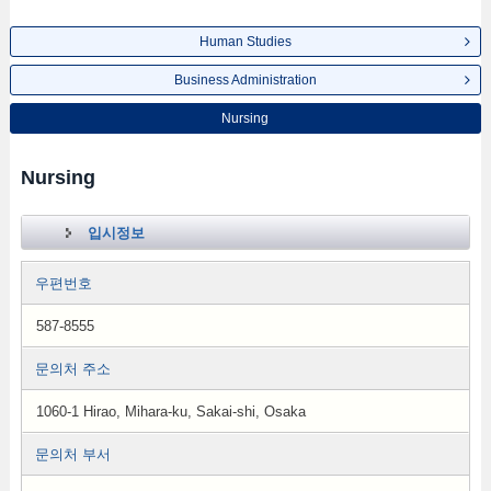
Human Studies
Business Administration
Nursing
Nursing
입시정보
우편번호
587-8555
문의처 주소
1060-1 Hirao, Mihara-ku, Sakai-shi, Osaka
문의처 부서