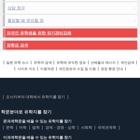
상담 창구
졸업할 때 유의할 점
외국인 유학생을 위한 위기관리강좌
장학금 검색
일본 유학 뉴스
유학처 검색
유학에 유익한 정보
선배들의 메시지
색인검색
사이트 지도
이용약관
개인정보의 수집 및 이용
권장 환경 안내
오사카부의 대학에서 유학지를 찾기
학문분야로 유학지를 찾기
문과계학문을 배울 수 있는 유학지를 찾기
문학
어학
법학
경제・경영・상학
사회학
국제관계학
이과계학문을 배울 수 있는 유학지를 찾기