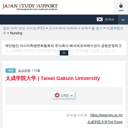
한국어
일본 유학 정보 사이트JPSS
>
오사카부의 대학에서 유학지를 찾기
>
太成学院大
学
>
Nursing
재단법인 아시아학생문화협회와 주식회사 베네세코퍼레이션이 공동운영하고
있는JAPAN STUDY SUPPORT에서는 외국인 유학생을 모집하고 있는 약
1,300여 개의 대학・대학원・단기대학・전문학교의 정보를 게재하고 있습니
다.
여기에서는 太成学院大学 관한 자세한 정보를 게재하고 있어 Human Studies
오사카부
/ 사립
학부및Business Administration 학부및Nursing 학부 등의 학부별 정보, 모집정
원과 합격자수 등의 입시정보, 시설안내, 교통정보 등 외국인 유학생에게 유익
太成学院大学
|
Taisei Gakuin University
하고 필요한 정보를 게재하고 있으므로 많이 이용해 주시기 바랍니다.
오피셜 사이트:
https://www.tgu.ac.jp/
太成学院大学Top Page