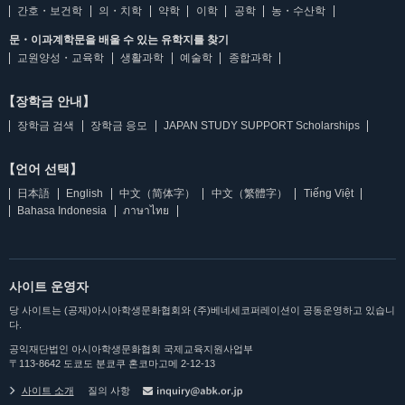
간호・보건학
의・치학
약학
이학
공학
농・수산학
문・이과계학문을 배울 수 있는 유학지를 찾기
교원양성・교육학
생활과학
예술학
종합과학
【장학금 안내】
장학금 검색
장학금 응모
JAPAN STUDY SUPPORT Scholarships
【언어 선택】
日本語
English
中文（简体字）
中文（繁體字）
Tiếng Việt
Bahasa Indonesia
ภาษาไทย
사이트 운영자
당 사이트는 (공재)아시아학생문화협회와 (주)베네세코퍼레이션이 공동운영하고 있습니
다.
공익재단법인 아시아학생문화협회 국제교육지원사업부
〒113-8642 도쿄도 분쿄쿠 혼코마고메 2-12-13
사이트 소개
질의 사항