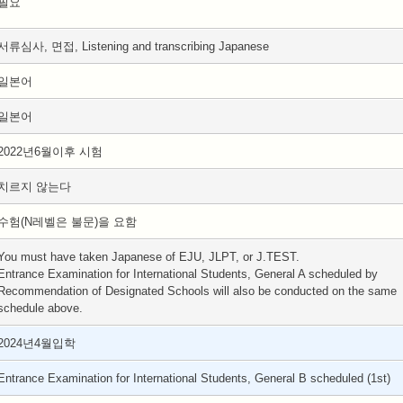
필요
서류심사, 면접, Listening and transcribing Japanese
일본어
일본어
2022년6월이후 시험
치르지 않는다
수험(N레벨은 불문)을 요함
You must have taken Japanese of EJU, JLPT, or J.TEST.
Entrance Examination for International Students, General A scheduled by
Recommendation of Designated Schools will also be conducted on the same
schedule above.
2024년4월입학
Entrance Examination for International Students, General B scheduled (1st)