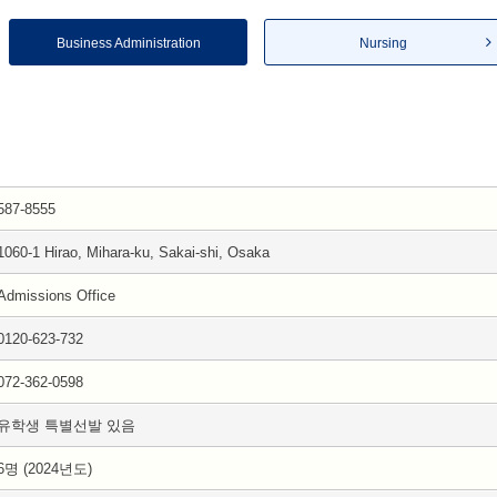
Business Administration
Nursing
587-8555
1060-1 Hirao, Mihara-ku, Sakai-shi, Osaka
Admissions Office
0120-623-732
072-362-0598
유학생 특별선발 있음
6명 (2024년도)