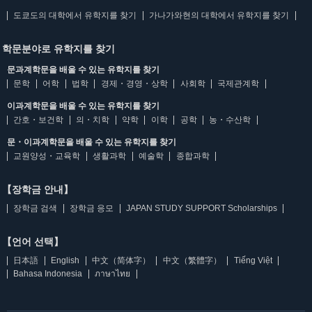
도쿄도의 대학에서 유학지를 찾기
가나가와현의 대학에서 유학지를 찾기
학문분야로 유학지를 찾기
문과계학문을 배울 수 있는 유학지를 찾기
문학
어학
법학
경제・경영・상학
사회학
국제관계학
이과계학문을 배울 수 있는 유학지를 찾기
간호・보건학
의・치학
약학
이학
공학
농・수산학
문・이과계학문을 배울 수 있는 유학지를 찾기
교원양성・교육학
생활과학
예술학
종합과학
【장학금 안내】
장학금 검색
장학금 응모
JAPAN STUDY SUPPORT Scholarships
【언어 선택】
日本語
English
中文（简体字）
中文（繁體字）
Tiếng Việt
Bahasa Indonesia
ภาษาไทย