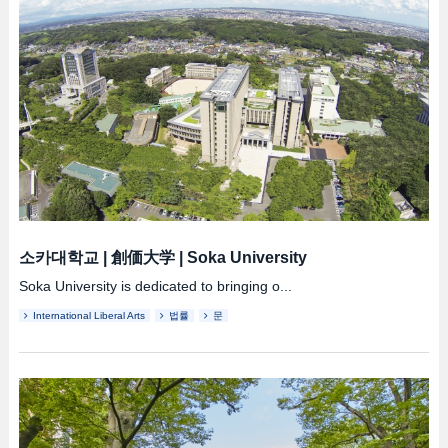
소카대학교
|
創価大学
|
Soka University
Soka University is dedicated to bringing o...
International Liberal Arts
법률
문