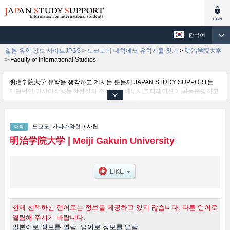
한국어
일본 유학 정보 사이트JPSS
>
도쿄도의 대학에서 유학지를 찾기
>
明治学院大学
>
Faculty of International Studies
明治学院大学 유학을 생각하고 계시는 분들께 JAPAN STUDY SUPPORT는
재단법인 아시아학생문화협회와 주식회사 베네세코퍼레이션이 공동운영하고
있는 외국인 유학생을 위한 일본유학정보 사이트입니다. 明治学院大学 Faculty
of Letters 학부및Faculty of Economics 학부및Faculty of Sociology and
Social Work 학부및Faculty of Law 학부및Faculty of International Studies 학
도쿄도
,
가나가와현
/ 사립
부및Faculty of Psychology 학부및Faculty of Mathematical Informatics 학부
등 학부 별 상세 정보도 게재하고 있기 때문에, 明治学院大学 관한 유학정보를
明治学院大学
|
Meiji Gakuin University
찾고 계시는 분들은 꼭 이용해 보시기 바랍니다. 이 외에도 외국인 유학생을 모
집을 하고 있는 1,300여 개의 대학・대학원・단기대학・전문학교의 정보도 게
재하고ㅇ 있습니다.
현재 선택하신 언어로는 정보를 제공하고 있지 않습니다. 다른 언어로
열람해 주시기 바랍니다.
일본어로 정보를 열람
영어로 정보를 열람