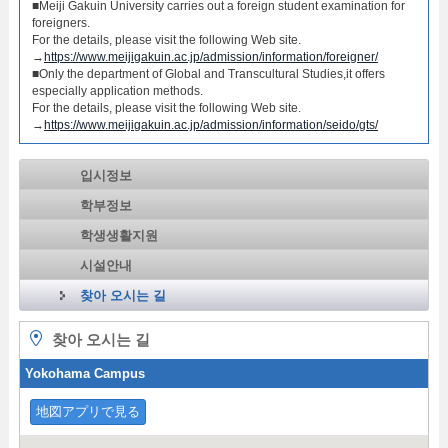
■Meiji Gakuin University carries out a foreign student examination for
foreigners.
For the details, please visit the following Web site.
→
https://www.meijigakuin.ac.jp/admission/information/foreigner/
■Only the department of Global and Transcultural Studies,it offers
especially application methods.
For the details, please visit the following Web site.
→
https://www.meijigakuin.ac.jp/admission/information/seido/gts/
입시정보
학부정보
학생생활지원
시설안내
찾아 오시는 길
찾아 오시는 길
Yokohama Campus
地図アプリで見る