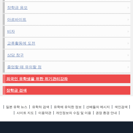
장학금 응모
아르바이트
비자
교류활동에 도전
상담 창구
졸업할 때 유의할 점
외국인 유학생을 위한 위기관리강좌
장학금 검색
일본 유학 뉴스
유학처 검색
유학에 유익한 정보
선배들의 메시지
색인검색
사이트 지도
이용약관
개인정보의 수집 및 이용
권장 환경 안내