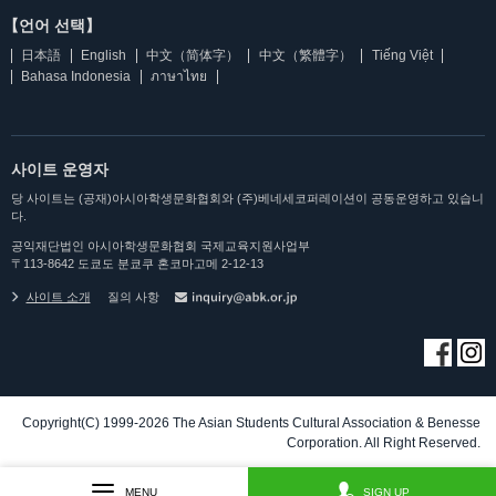
【언어 선택】
日本語
English
中文（简体字）
中文（繁體字）
Tiếng Việt
Bahasa Indonesia
ภาษาไทย
사이트 운영자
당 사이트는 (공재)아시아학생문화협회와 (주)베네세코퍼레이션이 공동운영하고 있습니
다.
공익재단법인 아시아학생문화협회 국제교육지원사업부
〒113-8642 도쿄도 분쿄쿠 혼코마고메 2-12-13
사이트 소개
질의 사항
Copyright(C) 1999-2026 The Asian Students Cultural Association & Benesse
Corporation. All Right Reserved.
MENU
SIGN UP