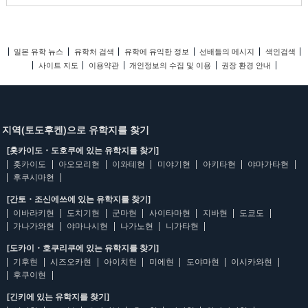
일본 유학 뉴스
유학처 검색
유학에 유익한 정보
선배들의 메시지
색인검색
사이트 지도
이용약관
개인정보의 수집 및 이용
권장 환경 안내
지역(토도후켄)으로 유학지를 찾기
[홋카이도・도호쿠에 있는 유학지를 찾기]
홋카이도
아오모리현
이와테현
미야기현
아키타현
야마가타현
후쿠시마현
[간토・조신에쓰에 있는 유학지를 찾기]
이바라키현
도치기현
군마현
사이타마현
지바현
도쿄도
가나가와현
야마나시현
나가노현
니가타현
[도카이・호쿠리쿠에 있는 유학지를 찾기]
기후현
시즈오카현
아이치현
미에현
도야마현
이시카와현
후쿠이현
[긴키에 있는 유학지를 찾기]