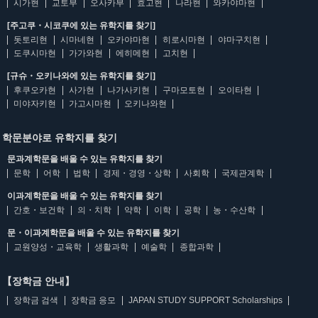
시가현
교토부
오사카부
효고현
나라현
와카야마현
[주고쿠・시코쿠에 있는 유학지를 찾기]
돗토리현
시마네현
오카야마현
히로시마현
야마구치현
도쿠시마현
가가와현
에히메현
고치현
[규슈・오키나와에 있는 유학지를 찾기]
후쿠오카현
사가현
나가사키현
구마모토현
오이타현
미야자키현
가고시마현
오키나와현
학문분야로 유학지를 찾기
문과계학문을 배울 수 있는 유학지를 찾기
문학
어학
법학
경제・경영・상학
사회학
국제관계학
이과계학문을 배울 수 있는 유학지를 찾기
간호・보건학
의・치학
약학
이학
공학
농・수산학
문・이과계학문을 배울 수 있는 유학지를 찾기
교원양성・교육학
생활과학
예술학
종합과학
【장학금 안내】
장학금 검색
장학금 응모
JAPAN STUDY SUPPORT Scholarships