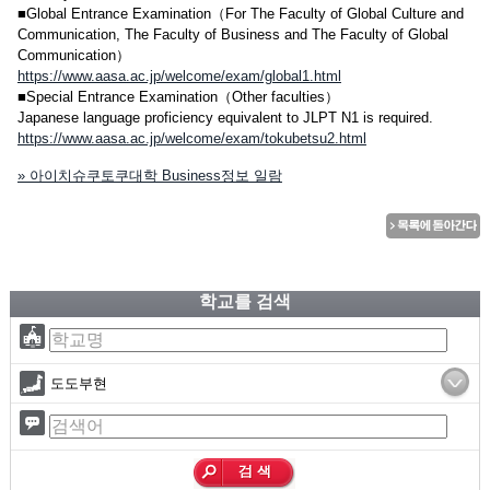
■Global Entrance Examination（For The Faculty of Global Culture and
Communication, The Faculty of Business and The Faculty of Global
Communication）
https://www.aasa.ac.jp/welcome/exam/global1.html
■Special Entrance Examination（Other faculties）
Japanese language proficiency equivalent to JLPT N1 is required.
https://www.aasa.ac.jp/welcome/exam/tokubetsu2.html
» 아이치슈쿠토쿠대학 Business정보 일람
학교를 검색
도도부현