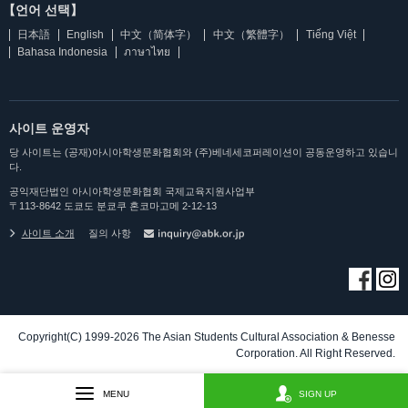
【언어 선택】
日本語
English
中文（简体字）
中文（繁體字）
Tiếng Việt
Bahasa Indonesia
ภาษาไทย
사이트 운영자
당 사이트는 (공재)아시아학생문화협회와 (주)베네세코퍼레이션이 공동운영하고 있습니
다.
공익재단법인 아시아학생문화협회 국제교육지원사업부
〒113-8642 도쿄도 분쿄쿠 혼코마고메 2-12-13
사이트 소개
질의 사항
Copyright(C) 1999-2026 The Asian Students Cultural Association & Benesse
Corporation. All Right Reserved.
MENU
SIGN UP