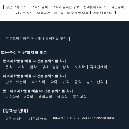
일본 유학 뉴스
유학처 검색
유학에 유익한 정보
선배들의 메시지
색인검색
사이트 지도
이용약관
개인정보의 수집 및 이용
권장 환경 안내
후쿠오카현의 대학원에서 유학지를 찾기
학문분야로 유학지를 찾기
문과계학문을 배울 수 있는 유학지를 찾기
문학
어학
법학
경제・경영・상학
사회학
국제관계학
이과계학문을 배울 수 있는 유학지를 찾기
간호・보건학
의・치학
약학
이학
공학
농・수산학
문・이과계학문을 배울 수 있는 유학지를 찾기
교원양성・교육학
생활과학
예술학
종합과학
【장학금 안내】
장학금 검색
장학금 응모
JAPAN STUDY SUPPORT Scholarships