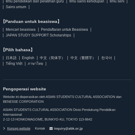
Ilmu pendidikan dan pelatihan guru
Ilmu sains kehidupan
Ilmu seni
Sains umum
【Panduan untuk beasiswa】
Mencari beasiswa
Pendaftaran untuk Beasiswa
JAPAN STUDY SUPPORT Scholarships
【Pilih bahasa】
日本語
English
中文（简体字）
中文（繁體字）
한국어
Tiếng Việt
ภาษาไทย
Pengoperasi website
Website ini dioperasikan oleh ASIAN STUDENTS CULTURAL ASSOCIATION dan
BENESSE CORPORATION
ASIAN STUDENTS CULTURAL ASSOCIATION Divisi Pendukung Pendidikan
Internasional
2-12-13 HONKOMAGOME, BUNKYO-KU, TOKYO 113-8642
Konsep website
Kontak