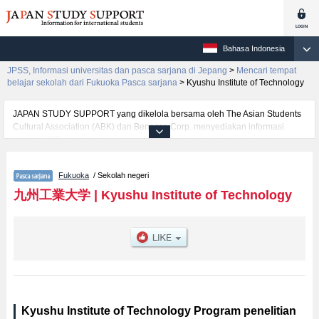
Bahasa Indonesia
JPSS, Informasi universitas dan pasca sarjana di Jepang
>
Mencari tempat
belajar sekolah dari Fukuoka Pasca sarjana
>
Kyushu Institute of Technology
JAPAN STUDY SUPPORT yang dikelola bersama oleh The Asian Students
Cultural Association (ABK) dan Benesse Corp. menyediakan informasi
sekitar 1300 universitas, pascasarjana, universitas yunior, akademi
kejuruan yang siap menerima mahasiswa(i) mancanegara.
Tersedia informasi rinci mengenai Kyushu Institute of Technology,
Fukuoka
/ Sekolah negeri
mencakup informasi per jurusan riset seperti %% research %%, serta
berbagai informasi yang berguna bagi mahasiswa(i) mancanegara seperti
九州工業大学
|
Kyushu Institute of Technology
kuota untuk jumlah pendaftar dan jumlah kelulusan ujian masuk
mahasiswa(i) mancanegara, informasi mengenai ujian masuk, prasarana
kampus, akses jalan, dan lainnya. Silakan memanfaatkannya.
Kyushu Institute of Technology Program penelitian