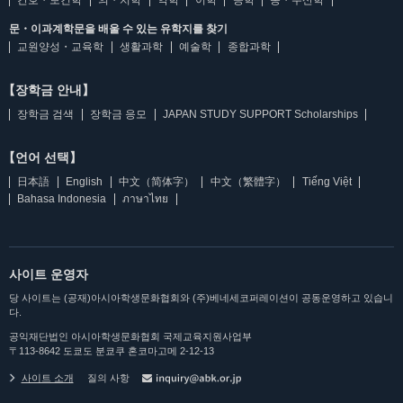
문・이과계학문을 배울 수 있는 유학지를 찾기
교원양성・교육학
생활과학
예술학
종합과학
【장학금 안내】
장학금 검색
장학금 응모
JAPAN STUDY SUPPORT Scholarships
【언어 선택】
日本語
English
中文（简体字）
中文（繁體字）
Tiếng Việt
Bahasa Indonesia
ภาษาไทย
사이트 운영자
당 사이트는 (공재)아시아학생문화협회와 (주)베네세코퍼레이션이 공동운영하고 있습니
다.
공익재단법인 아시아학생문화협회 국제교육지원사업부
〒113-8642 도쿄도 분쿄쿠 혼코마고메 2-12-13
사이트 소개
질의 사항