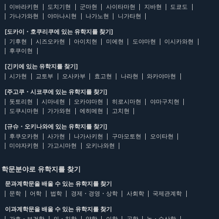
이바라키현
도치기현
군마현
사이타마현
지바현
도쿄도
가나가와현
야마나시현
나가노현
니가타현
[도카이・호쿠리쿠에 있는 유학지를 찾기]
기후현
시즈오카현
아이치현
미에현
도야마현
이시카와현
후쿠이현
[긴키에 있는 유학지를 찾기]
시가현
교토부
오사카부
효고현
나라현
와카야마현
[주고쿠・시코쿠에 있는 유학지를 찾기]
돗토리현
시마네현
오카야마현
히로시마현
야마구치현
도쿠시마현
가가와현
에히메현
고치현
[규슈・오키나와에 있는 유학지를 찾기]
후쿠오카현
사가현
나가사키현
구마모토현
오이타현
미야자키현
가고시마현
오키나와현
학문분야로 유학지를 찾기
문과계학문을 배울 수 있는 유학지를 찾기
문학
어학
법학
경제・경영・상학
사회학
국제관계학
이과계학문을 배울 수 있는 유학지를 찾기
간호・보건학
의・치학
약학
이학
공학
농・수산학