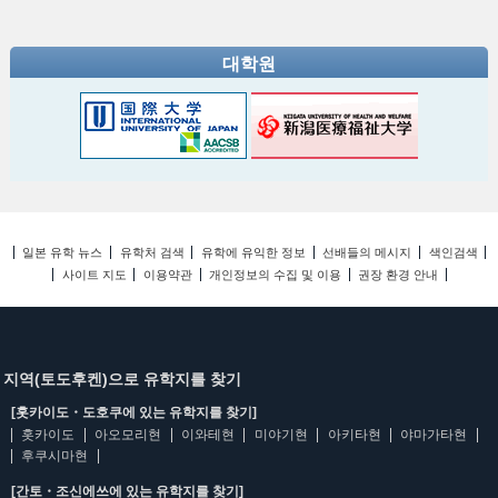
대학원
일본 유학 뉴스
유학처 검색
유학에 유익한 정보
선배들의 메시지
색인검색
사이트 지도
이용약관
개인정보의 수집 및 이용
권장 환경 안내
지역(토도후켄)으로 유학지를 찾기
[홋카이도・도호쿠에 있는 유학지를 찾기]
홋카이도
아오모리현
이와테현
미야기현
아키타현
야마가타현
후쿠시마현
[간토・조신에쓰에 있는 유학지를 찾기]