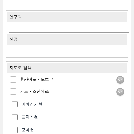
연구과
전공
지도로 검색
홋카이도・도호쿠
간토・조신에쓰
이바라키현
도치기현
군마현