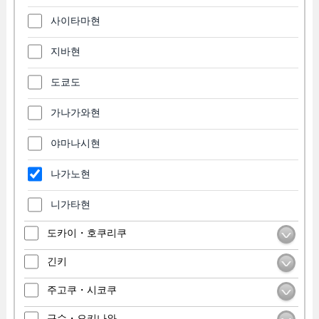
사이타마현
지바현
도쿄도
가나가와현
야마나시현
나가노현
니가타현
도카이・호쿠리쿠
긴키
주고쿠・시코쿠
규슈・오키나와