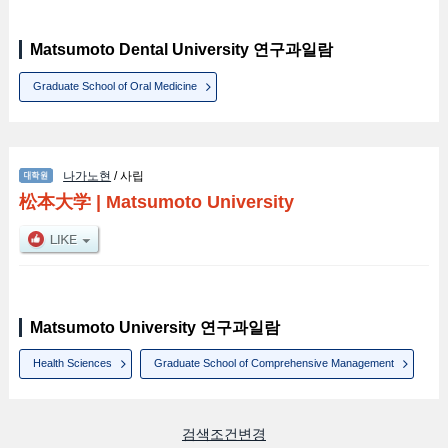
Matsumoto Dental University 연구과일람
Graduate School of Oral Medicine
나가노현
/ 사립
松本大学
|
Matsumoto University
Matsumoto University 연구과일람
Health Sciences
Graduate School of Comprehensive Management
검색조건변경