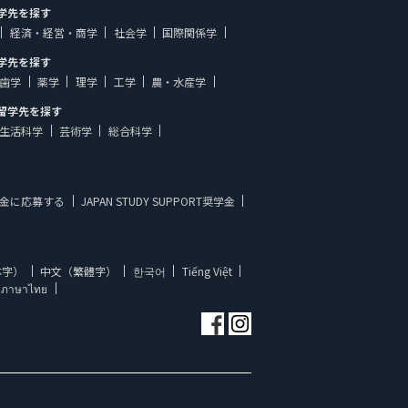
学先を探す
経済・経営・商学
社会学
国際関係学
学先を探す
歯学
薬学
理学
工学
農・水産学
留学先を探す
生活科学
芸術学
総合科学
金に応募する
JAPAN STUDY SUPPORT奨学金
体字）
中文（繁體字）
한국어
Tiếng Việt
ภาษาไทย