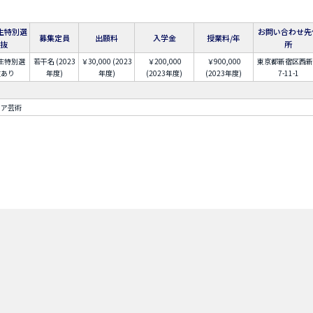
生特別選
お問い合わせ先
募集定員
出願料
入学金
授業料/年
抜
所
生特別選
若干名 (2023
￥30,000 (2023
￥200,000
￥900,000
東京都新宿区西新
抜あり
年度)
年度)
(2023年度)
(2023年度)
7-11-1
ィア芸術