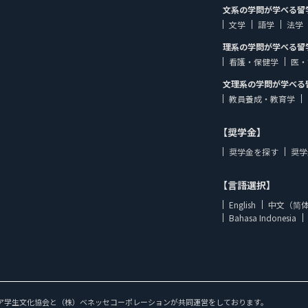
文系の学問が学べる留
文学
語学
法学
理系の学問が学べる留
看護・保健学
医・
文理系の学問が学べる
教員養成・教育学
【奨学金】
奨学金を探す
奨学
【言語選択】
English
中文（简
Bahasa Indonesia
ア学生文化協会と（株）ベネッセコーポレーションが共同運営をしております。