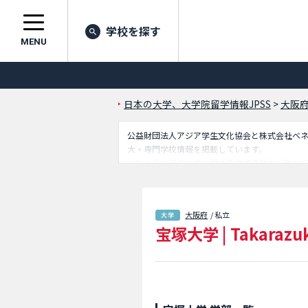
学校を探す
MENU
日本の大学、大学院留学情報JPSS
>
大阪
公益財団法人アジア学生文化協会と株式会社ベネッセ
大・専門学校情報を掲載しています。
こちらでは宝塚大学に関する詳細情報を記載し
情報を掲載しているので是非ご利用ください。
大阪府
/ 私立
宝塚大学
|
Takarazuk