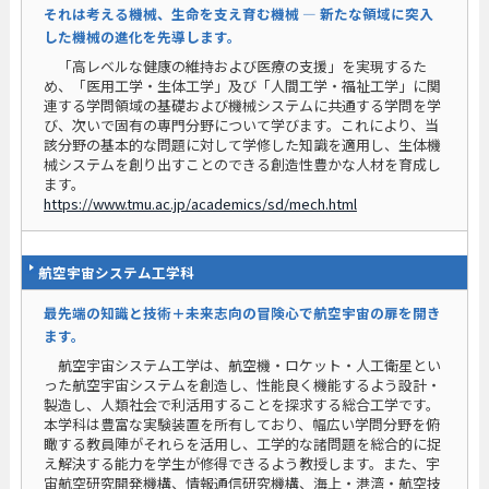
それは考える機械、生命を支え育む機械 ― 新たな領域に突入
した機械の進化を先導します。
「高レベルな健康の維持および医療の支援」を実現するた
め、「医用工学・生体工学」及び「人間工学・福祉工学」に関
連する学問領域の基礎および機械システムに共通する学問を学
び、次いで固有の専門分野について学びます。これにより、当
該分野の基本的な問題に対して学修した知識を適用し、生体機
械システムを創り出すことのできる創造性豊かな人材を育成し
ます。
https://www.tmu.ac.jp/academics/sd/mech.html
航空宇宙システム工学科
最先端の知識と技術＋未来志向の冒険心で航空宇宙の扉を開き
ます。
航空宇宙システム工学は、航空機・ロケット・人工衛星とい
った航空宇宙システムを創造し、性能良く機能するよう設計・
製造し、人類社会で利活用することを探求する総合工学です。
本学科は豊富な実験装置を所有しており、幅広い学問分野を俯
瞰する教員陣がそれらを活用し、工学的な諸問題を総合的に捉
え解決する能力を学生が修得できるよう教授します。また、宇
宙航空研究開発機構、情報通信研究機構、海上・港湾・航空技