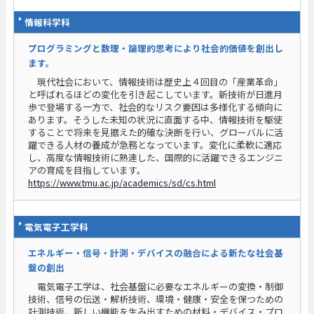
情報科学科
プログラミングと数理・論理的思考により社会的価値を創出し
ます。
現代社会において、情報技術は歴史上４回目の「産業革命」
と呼ばれるほどの変化を引き起こしています。新技術が日進月
歩で登場する一方で、社会的なリスク要因は多様化する傾向に
あります。そうした未知の状況に直面する中、情報技術を駆使
することで将来を見据えた的確な決断を行い、グローバルに活
躍できる人材の養成が急務となっています。変化に柔軟に適応
し、高度な情報技術に熟達した、国際的に活躍できるエンジニ
アの育成を目指しています。
https://www.tmu.ac.jp/academics/sd/cs.html
電気電子工学科
エネルギー・信号・計測・デバイスの融合による新たな社会基
盤の創出
電気電子工学は、社会基盤に必要なエネルギーの変換・制御
技術、信号の伝送・解析技術、環境・健康・安全を保つための
計測技術、新しい機能を生み出すための材料・デバイス・プロ