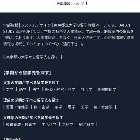
推奨環境について
学部情報 | システムデザイン | 東京都立大学の留学情報 ページです。 JAPAN
STUDY SUPPORTでは、学校の特色や入試情報、学部一覧、施設案内の情報を
掲載しております。大学情報だけでなく、外国人留学生向けの試験情報や留学
情報も掲載しておりますのでぜひご活用下さい。
東京都の大学から留学先を探す
【学問から留学先を探す】
文系の学問が学べる留学先を探す
文学
語学
法学
経済・経営・商学
社会学
国際関係学
理系の学問が学べる留学先を探す
看護・保健学
医・歯学
薬学
理学
工学
農・水産学
文理系の学問が学べる留学先を探す
教員養成・教育学
生活科学
芸術学
総合科学
【奨学金】