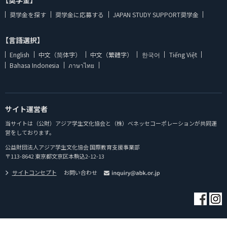
奨学金を探す
奨学金に応募する
JAPAN STUDY SUPPORT奨学金
【言語選択】
English
中文（简体字）
中文（繁體字）
한국어
Tiếng Việt
Bahasa Indonesia
ภาษาไทย
サイト運営者
当サイトは（公財）アジア学生文化協会と（株）ベネッセコーポレーションが共同運
営をしております。
公益財団法人アジア学生文化協会 国際教育支援事業部
〒113-8642 東京都文京区本駒込2-12-13
サイトコンセプト
お問い合わせ