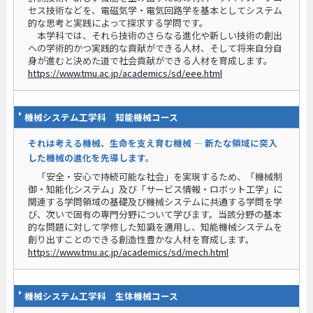
セス技術などを、電磁気学・電気回路学を基本としてシステム
的な思考と実践によって探求する学問です。
本学科では、それら技術のさらなる進化や新しい技術の創出
への学術的かつ実践的な貢献ができる人材、そして将来自分自
身が進むと決めた道で社会貢献ができる人材を育成します。
https://www.tmu.ac.jp/academics/sd/eee.html
機械システム工学科 知能機械コース
それは考える機械、生命を支え育む機械 ― 新たな領域に突入
した機械の進化を先導します。
「安全・安心で持続可能な社会」を実現するため、「機械制
御・知能化システム」及び「サービス情報・ロボット工学」に
関連する学問領域の基礎及び機械システムに共通する学問を学
び、次いで固有の専門分野について学びます。当該分野の基本
的な問題に対して学修した知識を適用し、知能機械システムを
創り出すことのできる創造性豊かな人材を育成します。
https://www.tmu.ac.jp/academics/sd/mech.html
機械システム工学科 生体機械コース