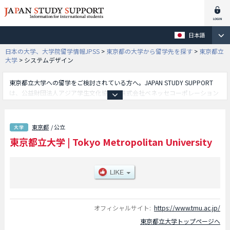
日本語
日本の大学、大学院留学情報JPSS
>
東京都の大学から留学先を探す
>
東京都立
大学
>
システムデザイン
東京都立大学への留学をご検討されている方へ。JAPAN STUDY SUPPORT
は、公益財団法人アジア学生文化協会と株式会社ベネッセコーポレーション
が共同運営している外国人留学生向け日本留学情報サイトです。東京都立大
学の人文社会学部や都市環境学部やシステムデザイン学部や法学部や経済経
営学部や理学部や健康福祉学部等、学部別の詳細情報も掲載していますの
東京都
/ 公立
で、東京都立大学に関する留学情報をお探しの方は是非ご利用下さい。その
東京都立大学
|
Tokyo Metropolitan University
他、外国人留学生募集をしている約1,300校の大学・大学院・短大・専門学
校情報も掲載しています。
オフィシャルサイト:
https://www.tmu.ac.jp/
東京都立大学トップページへ