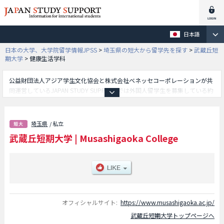
日本語
日本の大学、大学院留学情報JPSS
>
埼玉県の短大から留学先を探す
>
武蔵丘短
期大学
>
健康生活学科
公益財団法人アジア学生文化協会と株式会社ベネッセコーポレーションが共
同運営しているJAPAN STUDY SUPPORTでは外国人留学生を募集している約
1,300校の大学・大学院・短大・専門学校情報を掲載しています。
こちらでは武蔵丘短期大学に関する詳細情報を記載しており、健康生活学科
学部等、学部別情報や、募集定員や合格者数など入試情報、施設案内、アク
埼玉県
/ 私立
セスなど外国人留学生に必要な情報を掲載しているので是非ご利用くださ
武蔵丘短期大学
|
Musashigaoka College
い。
オフィシャルサイト:
https://www.musashigaoka.ac.jp/
武蔵丘短期大学トップページへ