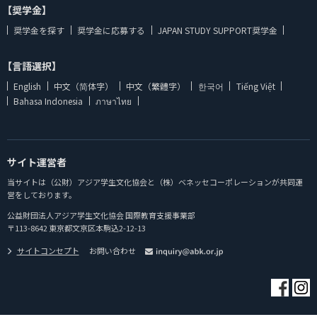
【奨学金】
奨学金を探す
奨学金に応募する
JAPAN STUDY SUPPORT奨学金
【言語選択】
English
中文（简体字）
中文（繁體字）
한국어
Tiếng Việt
Bahasa Indonesia
ภาษาไทย
サイト運営者
当サイトは（公財）アジア学生文化協会と（株）ベネッセコーポレーションが共同運
営をしております。
公益財団法人アジア学生文化協会 国際教育支援事業部
〒113-8642 東京都文京区本駒込2-12-13
サイトコンセプト
お問い合わせ