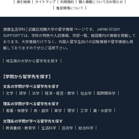
索引検索
サイトマップ
利用規約
個人情報についてのお知らせ
推奨環境について
健康生活学科 | 武蔵丘短期大学の留学情報 ページです。 JAPAN STUDY
SUPPORTでは、学校の特色や入試情報、学部一覧、施設案内の情報を掲載して
おります。大学情報だけでなく、外国人留学生向けの試験情報や留学情報も掲
載しておりますのでぜひご活用下さい。
埼玉県の大学から留学先を探す
【学問から留学先を探す】
文系の学問が学べる留学先を探す
文学
語学
法学
経済・経営・商学
社会学
国際関係学
理系の学問が学べる留学先を探す
看護・保健学
医・歯学
薬学
理学
工学
農・水産学
文理系の学問が学べる留学先を探す
教員養成・教育学
生活科学
芸術学
総合科学