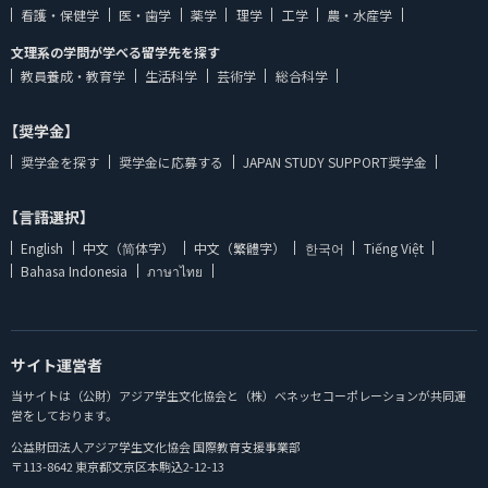
看護・保健学
医・歯学
薬学
理学
工学
農・水産学
文理系の学問が学べる留学先を探す
教員養成・教育学
生活科学
芸術学
総合科学
【奨学金】
奨学金を探す
奨学金に応募する
JAPAN STUDY SUPPORT奨学金
【言語選択】
English
中文（简体字）
中文（繁體字）
한국어
Tiếng Việt
Bahasa Indonesia
ภาษาไทย
サイト運営者
当サイトは（公財）アジア学生文化協会と（株）ベネッセコーポレーションが共同運
営をしております。
公益財団法人アジア学生文化協会 国際教育支援事業部
〒113-8642 東京都文京区本駒込2-12-13