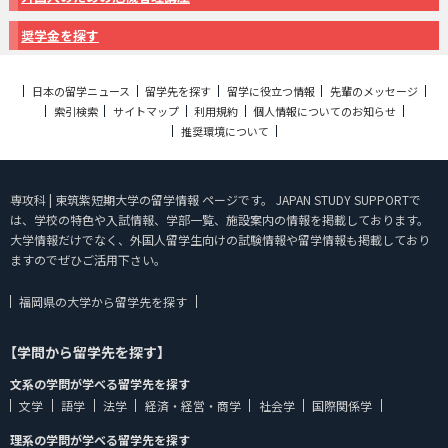
奨学金を探す
日本の留学ニュース
留学先を探す
留学に役立つ情報
先輩のメッセージ
索引検索
サイトマップ
利用規約
個人情報についてのお知らせ
推奨環境について
専攻科 | 東筑紫短期大学の留学情報 ページです。 JAPAN STUDY SUPPORTで
は、学校の特色や入試情報、学部一覧、施設案内の情報を掲載しております。
大学情報だけでなく、外国人留学生向けの試験情報や留学情報も掲載しており
ますのでぜひご活用下さい。
福岡県の大学から留学先を探す
【学問から留学先を探す】
文系の学問が学べる留学先を探す
文学
語学
法学
経済・経営・商学
社会学
国際関係学
理系の学問が学べる留学先を探す