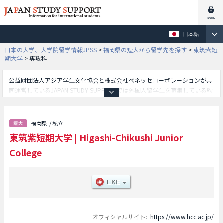
日本語
日本の大学、大学院留学情報JPSS
>
福岡県の短大から留学先を探す
>
東筑紫短
期大学
>
専攻科
公益財団法人アジア学生文化協会と株式会社ベネッセコーポレーションが共
同運営しているJAPAN STUDY SUPPORTでは外国人留学生を募集している約
1,300校の大学・大学院・短大・専門学校情報を掲載しています。
こちらでは東筑紫短期大学に関する詳細情報を記載しており、食物栄養学科
学部や保育学科学部や専攻科学部等、学部別情報や、募集定員や合格者数な
福岡県
/ 私立
ど入試情報、施設案内、アクセスなど外国人留学生に必要な情報を掲載して
東筑紫短期大学
|
Higashi-Chikushi Junior
いるので是非ご利用ください。
College
オフィシャルサイト:
https://www.hcc.ac.jp/