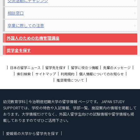
交流活動にチャレンジ
相談窓口
卒業に際しての注意
外国人のための危機管理講座
奨学金を探す
日本の留学ニュース
留学先を探す
留学に役立つ情報
先輩のメッセージ
索引検索
サイトマップ
利用規約
個人情報についてのお知らせ
推奨環境について
幼児教育学科 | 今治明徳短期大学の留学情報 ページです。 JAPAN STUDY
SUPPORTでは、学校の特色や入試情報、学部一覧、施設案内の情報を掲載して
おります。大学情報だけでなく、外国人留学生向けの試験情報や留学情報も掲
載しておりますのでぜひご活用下さい。
愛媛県の大学から留学先を探す