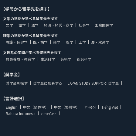
【学問から留学先を探す】
文系の学問が学べる留学先を探す
文学
語学
法学
経済・経営・商学
社会学
国際関係学
理系の学問が学べる留学先を探す
看護・保健学
医・歯学
薬学
理学
工学
農・水産学
文理系の学問が学べる留学先を探す
教員養成・教育学
生活科学
芸術学
総合科学
【奨学金】
奨学金を探す
奨学金に応募する
JAPAN STUDY SUPPORT奨学金
【言語選択】
English
中文（简体字）
中文（繁體字）
한국어
Tiếng Việt
Bahasa Indonesia
ภาษาไทย