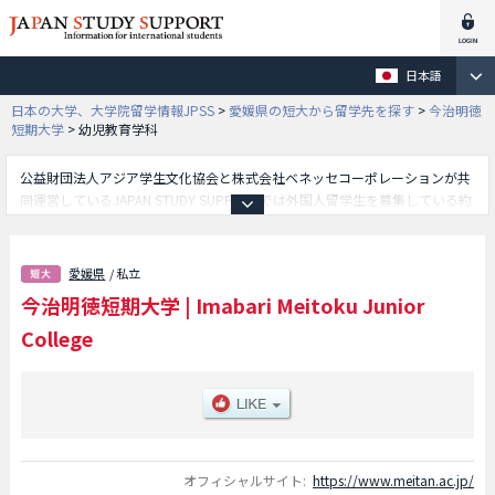
日本語
日本の大学、大学院留学情報JPSS
>
愛媛県の短大から留学先を探す
>
今治明徳
短期大学
>
幼児教育学科
公益財団法人アジア学生文化協会と株式会社ベネッセコーポレーションが共
同運営しているJAPAN STUDY SUPPORTでは外国人留学生を募集している約
1,300校の大学・大学院・短大・専門学校情報を掲載しています。
こちらでは今治明徳短期大学に関する詳細情報を記載しており、ライフデザ
イン学科学部や幼児教育学科学部等、学部別情報や、募集定員や合格者数な
愛媛県
/ 私立
ど入試情報、施設案内、アクセスなど外国人留学生に必要な情報を掲載して
今治明徳短期大学
|
Imabari Meitoku Junior
いるので是非ご利用ください。
College
オフィシャルサイト:
https://www.meitan.ac.jp/