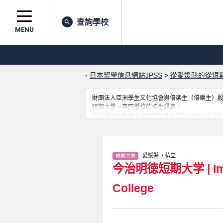
查詢學校
MENU
日本留學信息網站JPSS
>
從愛媛縣的從短
財團法人亞洲學生文化協會與倍楽生（倍樂生）股份有
短期大學、專門學校的招生訊息。
在這裡有刊載著今治明徳短期大学的詳細招生訊息。
留學生是必要之訊息都刊載於此，請務必查閱及
愛媛縣
/ 私立
今治明徳短期大学
|
I
College