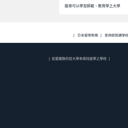
搜尋可以學習師範、教育學之大學
日本留學新聞
查詢欲就讀學
從愛媛縣的從大學來尋找留學之學校