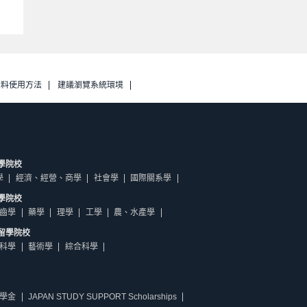
資料使用方法
建議瀏覽系統環境
學院校
學
經濟、經營、商學
社會學
國際關系學
學院校
齒學
藥學
理學
工學
農、水產學
留學院校
科學
藝術學
綜合科學
學金
JAPAN STUDY SUPPORT Scholarships