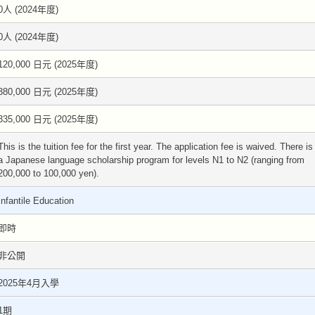
0人 (2024年度)
0人 (2024年度)
120,000 日元 (2025年度)
380,000 日元 (2025年度)
335,000 日元 (2025年度)
This is the tuition fee for the first year. The application fee is waived. There is
a Japanese language scholarship program for levels N1 to N2 (ranging from
200,000 to 100,000 yen).
Infantile Education
即時
非公開
2025年4月入學
1期