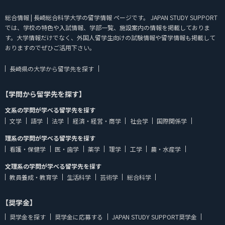
総合情報 | 長崎総合科学大学の留学情報 ページです。 JAPAN STUDY SUPPORT
では、学校の特色や入試情報、学部一覧、施設案内の情報を掲載しておりま
す。大学情報だけでなく、外国人留学生向けの試験情報や留学情報も掲載して
おりますのでぜひご活用下さい。
長崎県の大学から留学先を探す
【学問から留学先を探す】
文系の学問が学べる留学先を探す
文学
語学
法学
経済・経営・商学
社会学
国際関係学
理系の学問が学べる留学先を探す
看護・保健学
医・歯学
薬学
理学
工学
農・水産学
文理系の学問が学べる留学先を探す
教員養成・教育学
生活科学
芸術学
総合科学
【奨学金】
奨学金を探す
奨学金に応募する
JAPAN STUDY SUPPORT奨学金