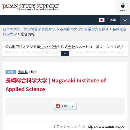
日本語
日本の大学、大学院留学情報JPSS
>
長崎県の大学から留学先を探す
>
長崎総合
科学大学
>
総合情報
公益財団法人アジア学生文化協会と株式会社ベネッセコーポレーションが共
同運営しているJAPAN STUDY SUPPORTでは外国人留学生を募集している約
1,300校の大学・大学院・短大・専門学校情報を掲載しています。
こちらでは長崎総合科学大学に関する詳細情報を記載しており、工学部や総
合情報学部等、学部別情報や、募集定員や合格者数など入試情報、施設案
長崎県
/ 私立
内、アクセスなど外国人留学生に必要な情報を掲載しているので是非ご利用
長崎総合科学大学
|
Nagasaki Institute of
ください。
Applied Science
オフィシャルサイト:
https://www.nias.ac.jp/