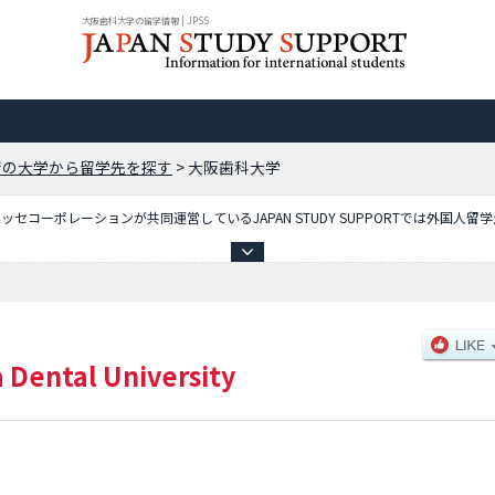
大阪歯科大学の留学情報 | JPSS
府の大学から留学先を探す
>
大阪歯科大学
コーポレーションが共同運営しているJAPAN STUDY SUPPORTでは外国人留
載しており、等、学部別情報や、募集定員や合格者数など入試情報、施設案内、アク
 Dental University