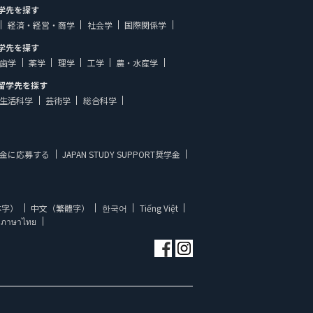
学先を探す
経済・経営・商学
社会学
国際関係学
学先を探す
歯学
薬学
理学
工学
農・水産学
留学先を探す
生活科学
芸術学
総合科学
金に応募する
JAPAN STUDY SUPPORT奨学金
体字）
中文（繁體字）
한국어
Tiếng Việt
ภาษาไทย