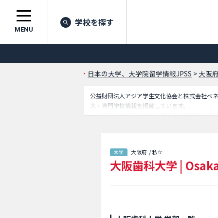
学校を探す
MENU
日本の大学、大学院留学情報JPSS
>
大阪
公益財団法人アジア学生文化協会と株式会社ベネッセ
大・専門学校情報を掲載しています。
こちらでは大阪歯科大学に関する詳細情報を記
るので是非ご利用ください。
大阪府
/ 私立
大阪歯科大学
|
Osaka