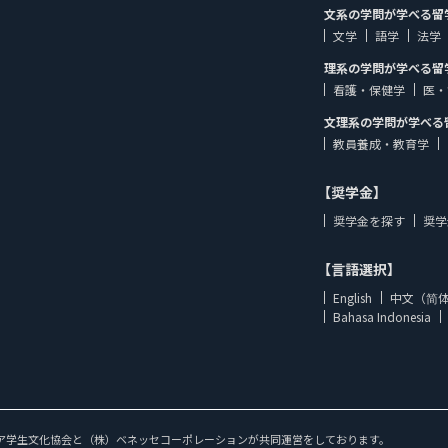
文系の学問が学べる留
文学
語学
法学
理系の学問が学べる留
看護・保健学
医・
文理系の学問が学べる
教員養成・教育学
【奨学金】
奨学金を探す
奨学
【言語選択】
English
中文（简
Bahasa Indonesia
ア学生文化協会と（株）ベネッセコーポレーションが共同運営をしております。