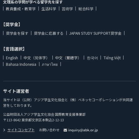
文理系の学問が学べる留学先を探す
教員養成・教育学
生活科学
芸術学
総合科学
【奨学金】
奨学金を探す
奨学金に応募する
JAPAN STUDY SUPPORT奨学金
【言語選択】
English
中文（简体字）
中文（繁體字）
한국어
Tiếng Việt
Bahasa Indonesia
ภาษาไทย
サイト運営者
当サイトは（公財）アジア学生文化協会と（株）ベネッセコーポレーションが共同運
営をしております。
公益財団法人アジア学生文化協会 国際教育支援事業部
〒113-8642 東京都文京区本駒込2-12-13
サイトコンセプト
お問い合わせ