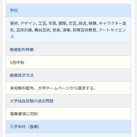
学科
美術, デザイン, 工芸, 写真, 建築, 文芸, 放送, 映像, キャラクター造
形, 芸術計画, 舞台芸術, 音楽, 演奏, 初等芸術教育, アートサイエン
ス
願書配布時期
5月中旬
願書請求方法
来校無料配布、大学ホームページから請求する。
大学独自試験の過去問題
募集要項に同封
入学年月（春期）