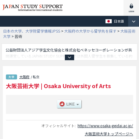
日本語
日本の大学、大学院留学情報JPSS
>
大阪府の大学から留学先を探す
>
大阪芸術
大学
>
芸術
公益財団法人アジア学生文化協会と株式会社ベネッセコーポレーションが共
同運営しているJAPAN STUDY SUPPORTでは外国人留学生を募集している約
1,300校の大学・大学院・短大・専門学校情報を掲載しています。
こちらでは大阪芸術大学に関する詳細情報を記載しており、芸術学部等、学
部別情報や、募集定員や合格者数など入試情報、施設案内、アクセスなど外
大阪府
/ 私立
国人留学生に必要な情報を掲載しているので是非ご利用ください。
大阪芸術大学
|
Osaka University of Arts
オフィシャルサイト:
https://www.osaka-geidai.ac.jp/
大阪芸術大学トップページへ