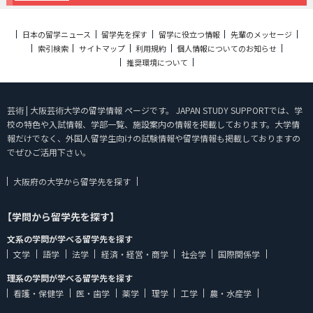
日本の留学ニュース
留学先を探す
留学に役立つ情報
先輩のメッセージ
索引検索
サイトマップ
利用規約
個人情報についてのお知らせ
推奨環境について
芸術 | 大阪芸術大学の留学情報 ページです。 JAPAN STUDY SUPPORTでは、学
校の特色や入試情報、学部一覧、施設案内の情報を掲載しております。大学情
報だけでなく、外国人留学生向けの試験情報や留学情報も掲載しておりますの
でぜひご活用下さい。
大阪府の大学から留学先を探す
【学問から留学先を探す】
文系の学問が学べる留学先を探す
文学
語学
法学
経済・経営・商学
社会学
国際関係学
理系の学問が学べる留学先を探す
看護・保健学
医・歯学
薬学
理学
工学
農・水産学