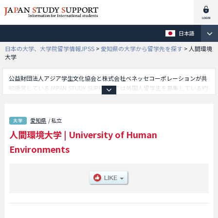
日本語
日本の大学、大学院留学情報JPSS
>
愛知県の大学から留学先を探す
>
人間環境
大学
公益財団法人アジア学生文化協会と株式会社ベネッセコーポレーションが共
同運営しているJAPAN STUDY SUPPORTでは外国人留学生を募集している約
1,300校の大学・大学院・短大・専門学校情報を掲載しています。
こちらでは人間環境大学に関する詳細情報を記載しており、等、学部別情報
や、募集定員や合格者数など入試情報、施設案内、アクセスなど外国人留学
愛知県
/ 私立
生に必要な情報を掲載しているので是非ご利用ください。
人間環境大学
|
University of Human
Environments