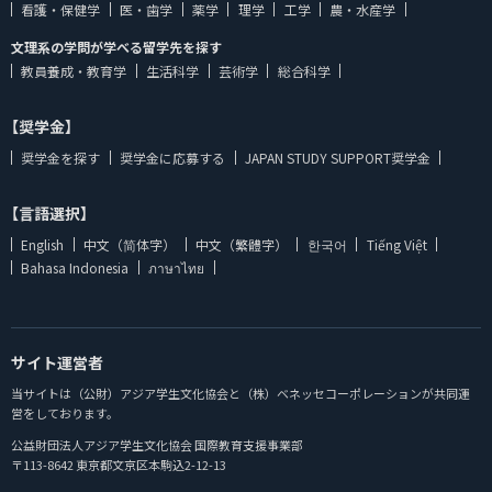
看護・保健学
医・歯学
薬学
理学
工学
農・水産学
文理系の学問が学べる留学先を探す
教員養成・教育学
生活科学
芸術学
総合科学
【奨学金】
奨学金を探す
奨学金に応募する
JAPAN STUDY SUPPORT奨学金
【言語選択】
English
中文（简体字）
中文（繁體字）
한국어
Tiếng Việt
Bahasa Indonesia
ภาษาไทย
サイト運営者
当サイトは（公財）アジア学生文化協会と（株）ベネッセコーポレーションが共同運
営をしております。
公益財団法人アジア学生文化協会 国際教育支援事業部
〒113-8642 東京都文京区本駒込2-12-13