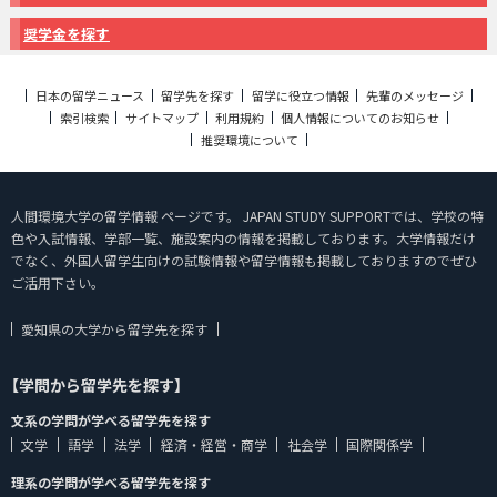
奨学金を探す
日本の留学ニュース
留学先を探す
留学に役立つ情報
先輩のメッセージ
索引検索
サイトマップ
利用規約
個人情報についてのお知らせ
推奨環境について
人間環境大学の留学情報 ページです。 JAPAN STUDY SUPPORTでは、学校の特
色や入試情報、学部一覧、施設案内の情報を掲載しております。大学情報だけ
でなく、外国人留学生向けの試験情報や留学情報も掲載しておりますのでぜひ
ご活用下さい。
愛知県の大学から留学先を探す
【学問から留学先を探す】
文系の学問が学べる留学先を探す
文学
語学
法学
経済・経営・商学
社会学
国際関係学
理系の学問が学べる留学先を探す