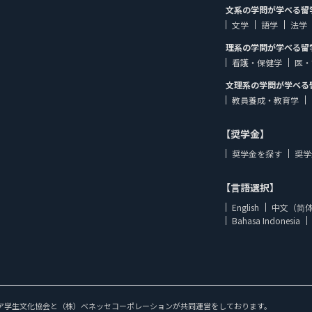
文系の学問が学べる留
文学
語学
法学
理系の学問が学べる留
看護・保健学
医・
文理系の学問が学べる
教員養成・教育学
【奨学金】
奨学金を探す
奨学
【言語選択】
English
中文（简
Bahasa Indonesia
ア学生文化協会と（株）ベネッセコーポレーションが共同運営をしております。