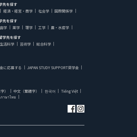
学先を探す
経済・経営・商学
社会学
国際関係学
学先を探す
歯学
薬学
理学
工学
農・水産学
留学先を探す
生活科学
芸術学
総合科学
金に応募する
JAPAN STUDY SUPPORT奨学金
体字）
中文（繁體字）
한국어
Tiếng Việt
ภาษาไทย