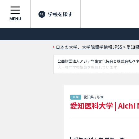
学校を探す
MENU
日本の大学、大学院留学情報JPSS
>
愛知
公益財団法人アジア学生文化協会と株式会社ベネッセ
大・専門学校情報を掲載しています。
こちらでは愛知医科大学に関する詳細情報を記
るので是非ご利用ください。
愛知県
/ 私立
愛知医科大学
|
Aichi