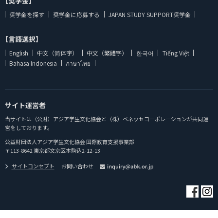
【奨学金】
奨学金を探す
奨学金に応募する
JAPAN STUDY SUPPORT奨学金
【言語選択】
English
中文（简体字）
中文（繁體字）
한국어
Tiếng Việt
Bahasa Indonesia
ภาษาไทย
サイト運営者
当サイトは（公財）アジア学生文化協会と（株）ベネッセコーポレーションが共同運
営をしております。
公益財団法人アジア学生文化協会 国際教育支援事業部
〒113-8642 東京都文京区本駒込2-12-13
サイトコンセプト
お問い合わせ