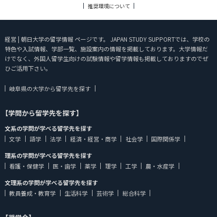
推奨環境について
経営 | 朝日大学の留学情報 ページです。 JAPAN STUDY SUPPORTでは、学校の
特色や入試情報、学部一覧、施設案内の情報を掲載しております。大学情報だ
けでなく、外国人留学生向けの試験情報や留学情報も掲載しておりますのでぜ
ひご活用下さい。
岐阜県の大学から留学先を探す
【学問から留学先を探す】
文系の学問が学べる留学先を探す
文学
語学
法学
経済・経営・商学
社会学
国際関係学
理系の学問が学べる留学先を探す
看護・保健学
医・歯学
薬学
理学
工学
農・水産学
文理系の学問が学べる留学先を探す
教員養成・教育学
生活科学
芸術学
総合科学