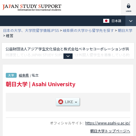
日本語
日本の大学、大学院留学情報JPSS
>
岐阜県の大学から留学先を探す
>
朝日大学
>
経営
公益財団法人アジア学生文化協会と株式会社ベネッセコーポレーションが共
同運営しているJAPAN STUDY SUPPORTでは外国人留学生を募集している約
1,300校の大学・大学院・短大・専門学校情報を掲載しています。
こちらでは朝日大学に関する詳細情報を記載しており、歯学部や経営学部や
法学部や保健医療学部等、学部別情報や、募集定員や合格者数など入試情
岐阜県
/ 私立
報、施設案内、アクセスなど外国人留学生に必要な情報を掲載しているので
朝日大学
|
Asahi University
是非ご利用ください。
オフィシャルサイト:
https://www.asahi-u.ac.jp/
朝日大学トップページへ