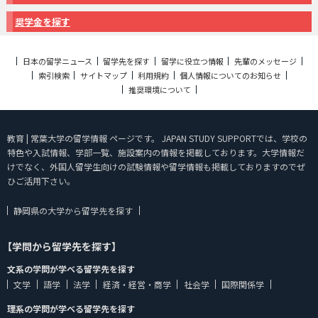
奨学金を探す
日本の留学ニュース
留学先を探す
留学に役立つ情報
先輩のメッセージ
索引検索
サイトマップ
利用規約
個人情報についてのお知らせ
推奨環境について
教育 | 常葉大学の留学情報 ページです。 JAPAN STUDY SUPPORTでは、学校の
特色や入試情報、学部一覧、施設案内の情報を掲載しております。大学情報だ
けでなく、外国人留学生向けの試験情報や留学情報も掲載しておりますのでぜ
ひご活用下さい。
静岡県の大学から留学先を探す
【学問から留学先を探す】
文系の学問が学べる留学先を探す
文学
語学
法学
経済・経営・商学
社会学
国際関係学
理系の学問が学べる留学先を探す