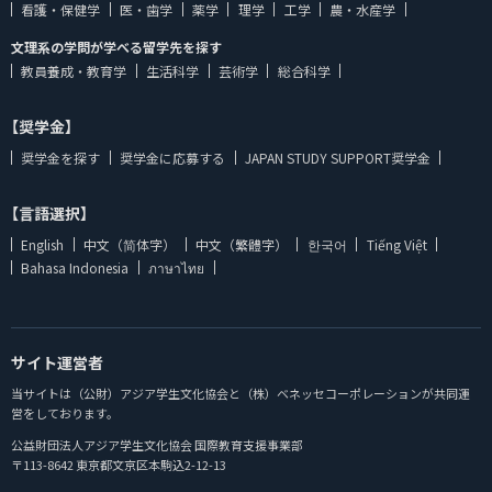
看護・保健学
医・歯学
薬学
理学
工学
農・水産学
文理系の学問が学べる留学先を探す
教員養成・教育学
生活科学
芸術学
総合科学
【奨学金】
奨学金を探す
奨学金に応募する
JAPAN STUDY SUPPORT奨学金
【言語選択】
English
中文（简体字）
中文（繁體字）
한국어
Tiếng Việt
Bahasa Indonesia
ภาษาไทย
サイト運営者
当サイトは（公財）アジア学生文化協会と（株）ベネッセコーポレーションが共同運
営をしております。
公益財団法人アジア学生文化協会 国際教育支援事業部
〒113-8642 東京都文京区本駒込2-12-13