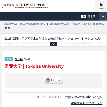
日本語
日本の大学、大学院留学情報JPSS
>
静岡県の大学から留学先を探す
>
常葉大学
>
教育
公益財団法人アジア学生文化協会と株式会社ベネッセコーポレーションが共
同運営しているJAPAN STUDY SUPPORTでは外国人留学生を募集している約
1,300校の大学・大学院・短大・専門学校情報を掲載しています。
こちらでは常葉大学に関する詳細情報を記載しており、外国語学部や造形学
部や教育学部や経営学部や法学部や健康科学部や保健医療学部や健康プロデ
静岡県
/ 私立
ュース学部や社会環境学部や保育学部等、学部別情報や、募集定員や合格者
常葉大学
|
Tokoha University
数など入試情報、施設案内、アクセスなど外国人留学生に必要な情報を掲載
しているので是非ご利用ください。
オフィシャルサイト:
https://www.tokoha-u.ac.jp/
常葉大学トップページへ