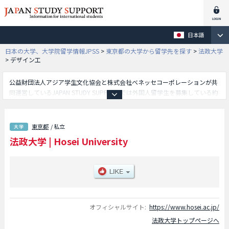
日本語
日本の大学、大学院留学情報JPSS
>
東京都の大学から留学先を探す
>
法政大学
>
デザイン工
公益財団法人アジア学生文化協会と株式会社ベネッセコーポレーションが共
同運営しているJAPAN STUDY SUPPORTでは外国人留学生を募集している約
1,300校の大学・大学院・短大・専門学校情報を掲載しています。
こちらでは法政大学に関する詳細情報を記載しており、経営学部や法学部や
文学部や経済学部や社会学部や国際文化学部や人間環境学部や現代福祉学部
東京都
/ 私立
やキャリアデザイン学部やデザイン工学部や生命科学部や理工学部やGIS;グ
法政大学
|
Hosei University
ローバル教養学部やスポーツ健康学部や情報科学部等、学部別情報や、募集
定員や合格者数など入試情報、施設案内、アクセスなど外国人留学生に必要
な情報を掲載しているので是非ご利用ください。
オフィシャルサイト:
https://www.hosei.ac.jp/
法政大学トップページへ