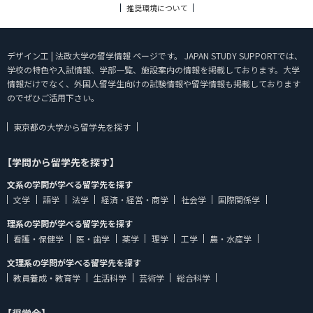
推奨環境について
デザイン工 | 法政大学の留学情報 ページです。 JAPAN STUDY SUPPORTでは、
学校の特色や入試情報、学部一覧、施設案内の情報を掲載しております。大学
情報だけでなく、外国人留学生向けの試験情報や留学情報も掲載しております
のでぜひご活用下さい。
東京都の大学から留学先を探す
【学問から留学先を探す】
文系の学問が学べる留学先を探す
文学
語学
法学
経済・経営・商学
社会学
国際関係学
理系の学問が学べる留学先を探す
看護・保健学
医・歯学
薬学
理学
工学
農・水産学
文理系の学問が学べる留学先を探す
教員養成・教育学
生活科学
芸術学
総合科学