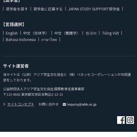
【奨学金】
奨学金を探す
奨学金に応募する
JAPAN STUDY SUPPORT奨学金
【言語選択】
English
中文（简体字）
中文（繁體字）
한국어
Tiếng Việt
Bahasa Indonesia
ภาษาไทย
サイト運営者
当サイトは（公財）アジア学生文化協会と（株）ベネッセコーポレーションが共同運
営をしております。
公益財団法人アジア学生文化協会 国際教育支援事業部
〒113-8642 東京都文京区本駒込2-12-13
サイトコンセプト
お問い合わせ