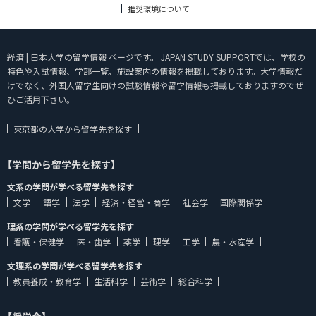
推奨環境について
経済 | 日本大学の留学情報 ページです。 JAPAN STUDY SUPPORTでは、学校の
特色や入試情報、学部一覧、施設案内の情報を掲載しております。大学情報だ
けでなく、外国人留学生向けの試験情報や留学情報も掲載しておりますのでぜ
ひご活用下さい。
東京都の大学から留学先を探す
【学問から留学先を探す】
文系の学問が学べる留学先を探す
文学
語学
法学
経済・経営・商学
社会学
国際関係学
理系の学問が学べる留学先を探す
看護・保健学
医・歯学
薬学
理学
工学
農・水産学
文理系の学問が学べる留学先を探す
教員養成・教育学
生活科学
芸術学
総合科学