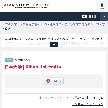
日本語
日本の大学、大学院留学情報JPSS
>
東京都の大学から留学先を探す
>
日本大学
>
経済
公益財団法人アジア学生文化協会と株式会社ベネッセコーポレーションが共
同運営しているJAPAN STUDY SUPPORTでは外国人留学生を募集している約
1,300校の大学・大学院・短大・専門学校情報を掲載しています。
こちらでは日本大学に関する詳細情報を記載しており、法学部や文理学部や
経済学部や商学部や芸術学部や国際関係学部や理工学部や生産工学部や工学
東京都
/ 私立
部や医学部や歯学部や松戸歯学部や生物資源科学部や薬学部やスポーツ科学
日本大学
|
Nihon University
部や危機管理学部等、学部別情報や、募集定員や合格者数など入試情報、施
設案内、アクセスなど外国人留学生に必要な情報を掲載しているので是非ご
利用ください。
オフィシャルサイト:
https://www.nihon-u.ac.jp/
日本大学トップページへ