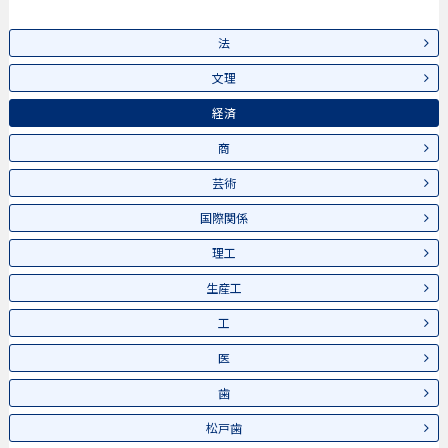
法
文理
経済
商
芸術
国際関係
理工
生産工
工
医
歯
松戸歯