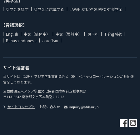
【奨学金】
奨学金を探す
奨学金に応募する
JAPAN STUDY SUPPORT奨学金
【言語選択】
English
中文（简体字）
中文（繁體字）
한국어
Tiếng Việt
Bahasa Indonesia
ภาษาไทย
サイト運営者
当サイトは（公財）アジア学生文化協会と（株）ベネッセコーポレーションが共同運
営をしております。
公益財団法人アジア学生文化協会 国際教育支援事業部
〒113-8642 東京都文京区本駒込2-12-13
サイトコンセプト
お問い合わせ