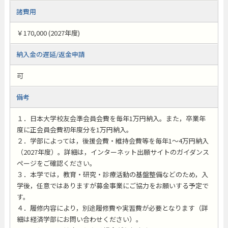
諸費用
￥170,000 (2027年度)
納入金の遅延/返金申請
可
備考
１．日本大学校友会準会員会費を毎年1万円納入。また，卒業年
度に正会員会費初年度分を1万円納入。
２．学部によっては，後援会費・維持会費等を毎年1〜4万円納入
（2027年度）。詳細は，インターネット出願サイトのガイダンス
ページをご確認ください。
３．本学では，教育・研究・診療活動の基盤整備などのため，入
学後，任意ではありますが募金事業にご協力をお願いする予定で
す。
４．履修内容により，別途履修費や実習費が必要となります（詳
細は経済学部にお問い合わせください）。