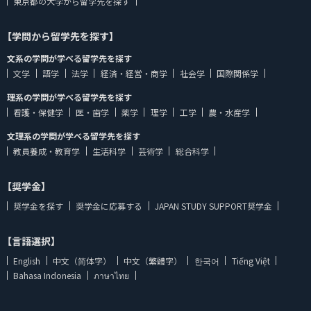
東京都の大学から留学先を探す
【学問から留学先を探す】
文系の学問が学べる留学先を探す
文学
語学
法学
経済・経営・商学
社会学
国際関係学
理系の学問が学べる留学先を探す
看護・保健学
医・歯学
薬学
理学
工学
農・水産学
文理系の学問が学べる留学先を探す
教員養成・教育学
生活科学
芸術学
総合科学
【奨学金】
奨学金を探す
奨学金に応募する
JAPAN STUDY SUPPORT奨学金
【言語選択】
English
中文（简体字）
中文（繁體字）
한국어
Tiếng Việt
Bahasa Indonesia
ภาษาไทย