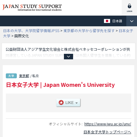
日本語
日本の大学、大学院留学情報JPSS
>
東京都の大学から留学先を探す
>
日本女子
大学
>
国際文化
公益財団法人アジア学生文化協会と株式会社ベネッセコーポレーションが共
同運営しているJAPAN STUDY SUPPORTでは外国人留学生を募集している約
1,300校の大学・大学院・短大・専門学校情報を掲載しています。
こちらでは日本女子大学に関する詳細情報を記載しており、家政学部や文学
部や人間社会学部や理学部や国際文化学部や建築デザイン学部や食科学部
東京都
/ 私立
等、学部別情報や、募集定員や合格者数など入試情報、施設案内、アクセス
日本女子大学
|
Japan Women's University
など外国人留学生に必要な情報を掲載しているので是非ご利用ください。
オフィシャルサイト:
https://www.jwu.ac.jp/unv/
日本女子大学トップページへ