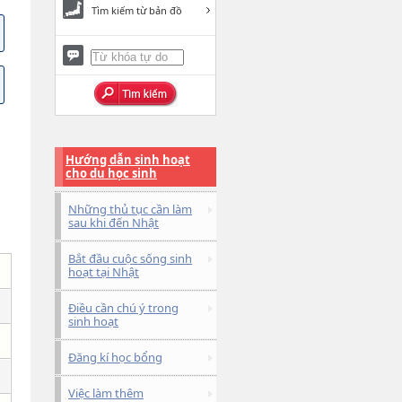
Tìm kiếm từ bản đồ
Hướng dẫn sinh hoạt
cho du học sinh
Những thủ tục cần làm
sau khi đến Nhật
Bắt đầu cuộc sống sinh
hoạt tại Nhật
Điều cần chú ý trong
sinh hoạt
Đăng kí học bổng
Việc làm thêm