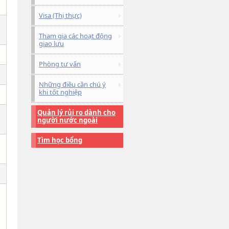
Visa (Thị thực)
Tham gia các hoạt động
giao lưu
Phòng tư vấn
Những điều cần chú ý
khi tốt nghiệp
Quản lý rủi ro dành cho
người nước ngoài
Tìm học bổng