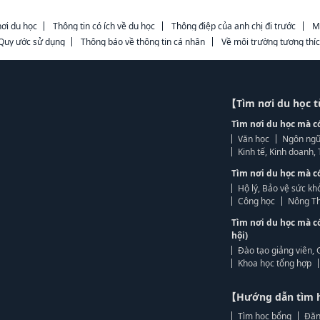
ơi du học
Thông tin có ích về du học
Thông điệp của anh chị đi trước
M
Quy ước sử dụng
Thông báo về thông tin cá nhân
Về môi trường tương thí
【Tìm nơi du học 
Tìm nơi du học mà c
Văn học
Ngôn ngữ
Kinh tế, Kinh doanh
Tìm nơi du học mà c
Hộ lý, Bảo vệ sức kh
Công học
Nông Th
Tìm nơi du học mà c
hội)
Đào tạo giảng viên, 
Khoa học tổng hợp
【Hướng dẫn tìm 
Tìm học bổng
Đăn