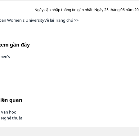
Ngày cập nhập thông tin gần nhất: Ngày 25 tháng 06 năm 2
pan Women's UniversityVề lại Trang chủ >>
xem gần đây
men's
liên quan
h Văn học
h Nghệ thuật