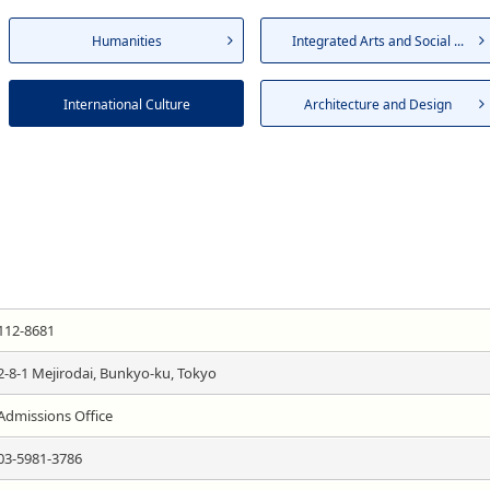
Humanities
Integrated Arts and Social ...
International Culture
Architecture and Design
112-8681
2-8-1 Mejirodai, Bunkyo-ku, Tokyo
Admissions Office
03-5981-3786