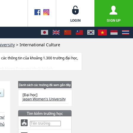
iversity
>
International Culture
ác thông tin của khoảng 1.300 trường đại học,
ác Ngành Home EconomicshoặcNgành
hitecture and DesignhoặcNgành Food and
 cở sở trang thiết bị, hướng dẫn địa điểm v.v...
[Đại học]
Japan Women's University
nv/
chủ