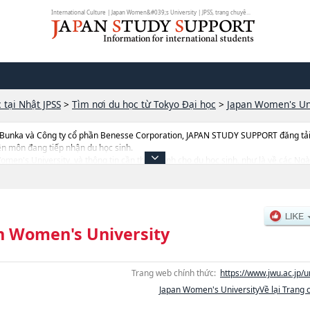
International Culture | Japan Women&#039;s University | JPSS, trang chuyê...
 tại Nhật JPSS
>
Tìm nơi du học từ Tokyo Đại học
>
Japan Women's Un
 Bunka và Công ty cổ phần Benesse Corporation, JAPAN STUDY SUPPORT đăng tải c
ên môn đang tiếp nhận du học sinh.
n Women's University, và thông tin cần thiết dành cho du học sinh, như là về c
ial ScienceshoặcNgành SciencehoặcNgành International CulturehoặcNgành Arc
c, thông tin liên quan đến thi tuyển như số lượng tuyển sinh, số lượng trúng tuyển,
n Women's University
Trang web chính thức:
https://www.jwu.ac.jp/u
Japan Women's UniversityVề lại Trang 