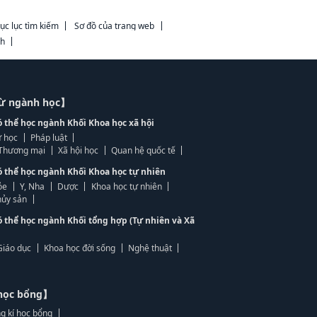
ục lục tìm kiếm
Sơ đồ của trang web
ch
từ ngành học】
ó thể học ngành Khối Khoa học xã hội
 học
Pháp luật
, Thương mại
Xã hội học
Quan hệ quốc tế
ó thể học ngành Khối Khoa học tự nhiên
ỏe
Y, Nha
Dược
Khoa học tự nhiên
ủy sản
ó thể học ngành Khối tổng hợp (Tự nhiên và Xã
Giáo dục
Khoa học đời sống
Nghệ thuật
học bổng】
g kí học bổng