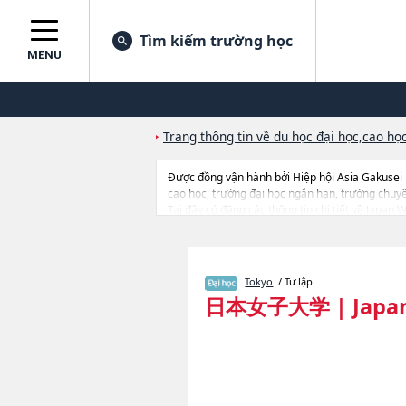
Tìm kiếm trường học
MENU
Trang thông tin về du học đại học,cao học
Được đồng vận hành bởi Hiệp hội Asia Gakusei
cao học, trường đại học ngắn hạn, trường chuy
Tại đây có đăng các thông tin chi tiết về Japa
HumanitieshoặcNgành Integrated Arts and Soc
Nutritional Sciences, thông tin về từng ngành họ
Tokyo
/ Tư lập
日本女子大学
|
Japa