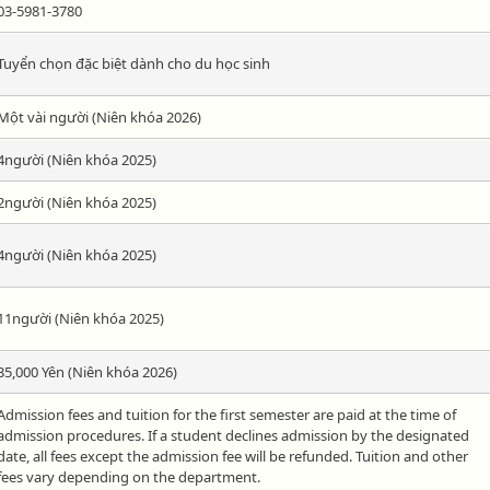
03-5981-3780
Tuyển chọn đặc biệt dành cho du học sinh
Một vài người (Niên khóa 2026)
4người (Niên khóa 2025)
2người (Niên khóa 2025)
4người (Niên khóa 2025)
11người (Niên khóa 2025)
35,000 Yên (Niên khóa 2026)
Admission fees and tuition for the first semester are paid at the time of
admission procedures. If a student declines admission by the designated
date, all fees except the admission fee will be refunded. Tuition and other
fees vary depending on the department.