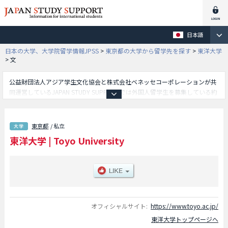
日本語
日本の大学、大学院留学情報JPSS
>
東京都の大学から留学先を探す
>
東洋大学
>
文
公益財団法人アジア学生文化協会と株式会社ベネッセコーポレーションが共
同運営しているJAPAN STUDY SUPPORTでは外国人留学生を募集している約
1,300校の大学・大学院・短大・専門学校情報を掲載しています。
こちらでは東洋大学に関する詳細情報を記載しており、文学部や経済学部や
経営学部や法学部や社会学部や国際学部や生命科学部や福祉社会デザイン学
東京都
/ 私立
部や理工学部や総合情報学部や食環境科学部や情報連携学部や国際観光学部
東洋大学
|
Toyo University
や健康スポーツ科学部等、学部別情報や、募集定員や合格者数など入試情
報、施設案内、アクセスなど外国人留学生に必要な情報を掲載しているので
是非ご利用ください。
オフィシャルサイト:
https://www.toyo.ac.jp/
東洋大学トップページへ