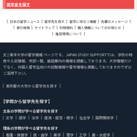
奨学金を探す
日本の留学ニュース
留学先を探す
留学に役立つ情報
先輩のメッセージ
索引検索
サイトマップ
利用規約
個人情報についてのお知らせ
推奨環境について
文 | 東洋大学の留学情報 ページです。 JAPAN STUDY SUPPORTでは、学校の特
色や入試情報、学部一覧、施設案内の情報を掲載しております。大学情報だけ
でなく、外国人留学生向けの試験情報や留学情報も掲載しておりますのでぜひ
ご活用下さい。
東京都の大学から留学先を探す
【学問から留学先を探す】
文系の学問が学べる留学先を探す
文学
語学
法学
経済・経営・商学
社会学
国際関係学
理系の学問が学べる留学先を探す
看護・保健学
医・歯学
薬学
理学
工学
農・水産学