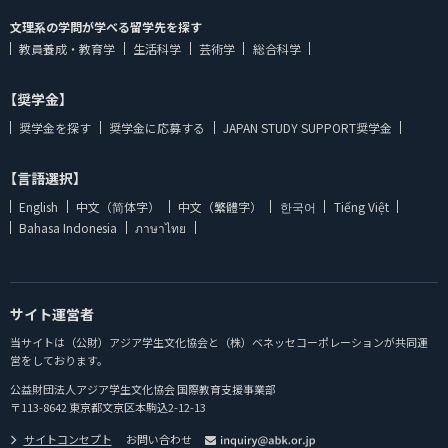
文理系の学問が学べる留学先を探す
教員養成・教育学
生活科学
芸術学
総合科学
【奨学金】
奨学金を探す
奨学金に応募する
JAPAN STUDY SUPPORT奨学金
【言語選択】
English
中文（简体字）
中文（繁體字）
한국어
Tiếng Việt
Bahasa Indonesia
ภาษาไทย
サイト運営者
当サイトは（公財）アジア学生文化協会と（株）ベネッセコーポレーションが共同運
営をしております。
公益財団法人アジア学生文化協会 国際教育支援事業部
〒113-8642 東京都文京区本駒込2-12-13
サイトコンセプト
お問い合わせ