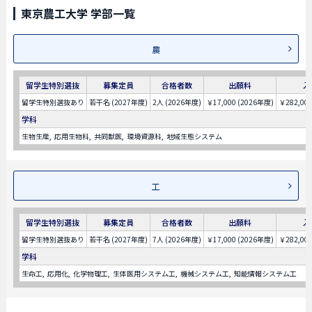
東京農工大学 学部一覧
農
留学生特別選抜
募集定員
合格者数
出願料
入
留学生特別選抜あり
若干名 (2027年度)
2人 (2026年度)
￥17,000 (2026年度)
￥282,00
学科
生物生産
応用生物科
共同獣医
環境資源科
地域生態システム
工
留学生特別選抜
募集定員
合格者数
出願料
入
留学生特別選抜あり
若干名 (2027年度)
7人 (2026年度)
￥17,000 (2026年度)
￥282,00
学科
生命工
応用化
化学物理工
生体医用システム工
機械システム工
知能情報システム工