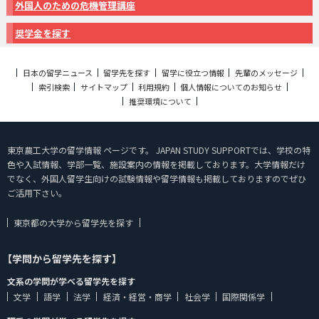
外国人のための危機管理講座
奨学金を探す
日本の留学ニュース
留学先を探す
留学に役立つ情報
先輩のメッセージ
索引検索
サイトマップ
利用規約
個人情報についてのお知らせ
推奨環境について
東京農工大学の留学情報 ページです。 JAPAN STUDY SUPPORTでは、学校の特
色や入試情報、学部一覧、施設案内の情報を掲載しております。大学情報だけ
でなく、外国人留学生向けの試験情報や留学情報も掲載しておりますのでぜひ
ご活用下さい。
東京都の大学から留学先を探す
【学問から留学先を探す】
文系の学問が学べる留学先を探す
文学
語学
法学
経済・経営・商学
社会学
国際関係学