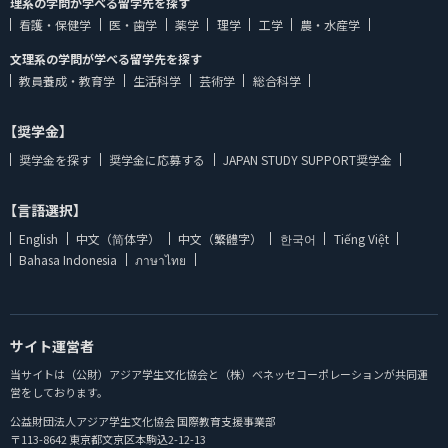
理系の学問が学べる留学先を探す
看護・保健学
医・歯学
薬学
理学
工学
農・水産学
文理系の学問が学べる留学先を探す
教員養成・教育学
生活科学
芸術学
総合科学
【奨学金】
奨学金を探す
奨学金に応募する
JAPAN STUDY SUPPORT奨学金
【言語選択】
English
中文（简体字）
中文（繁體字）
한국어
Tiếng Việt
Bahasa Indonesia
ภาษาไทย
サイト運営者
当サイトは（公財）アジア学生文化協会と（株）ベネッセコーポレーションが共同運
営をしております。
公益財団法人アジア学生文化協会 国際教育支援事業部
〒113-8642 東京都文京区本駒込2-12-13