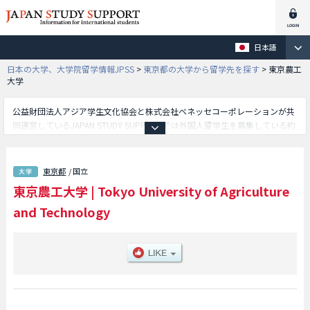
日本語
日本の大学、大学院留学情報JPSS
>
東京都の大学から留学先を探す
>
東京農工
大学
公益財団法人アジア学生文化協会と株式会社ベネッセコーポレーションが共
同運営しているJAPAN STUDY SUPPORTでは外国人留学生を募集している約
1,300校の大学・大学院・短大・専門学校情報を掲載しています。
こちらでは東京農工大学に関する詳細情報を記載しており、農学部や工学部
等、学部別情報や、募集定員や合格者数など入試情報、施設案内、アクセス
東京都
/ 国立
など外国人留学生に必要な情報を掲載しているので是非ご利用ください。
東京農工大学
|
Tokyo University of Agriculture
and Technology