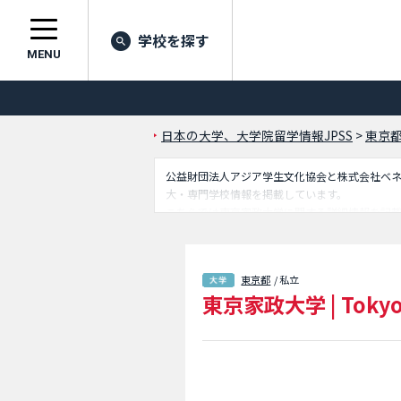
学校を探す
MENU
日本の大学、大学院留学情報JPSS
>
東京
公益財団法人アジア学生文化協会と株式会社ベネッセ
大・専門学校情報を掲載しています。
こちらでは東京家政大学に関する詳細情報を記載
置予定）学部や文化情報学環 （2026年4月
るので是非ご利用ください。
東京都
/ 私立
東京家政大学
|
Tokyo