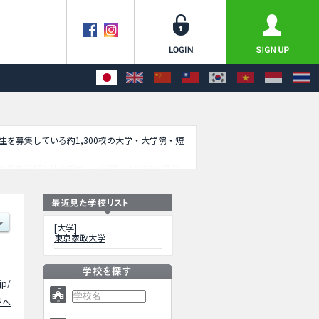
学生を募集している約1,300校の大学・大学院・短
童学部や社会デザイン学環 （2026年4月 設
クセスなど外国人留学生に必要な情報を掲載してい
[大学]
東京家政大学
jp/
ジへ