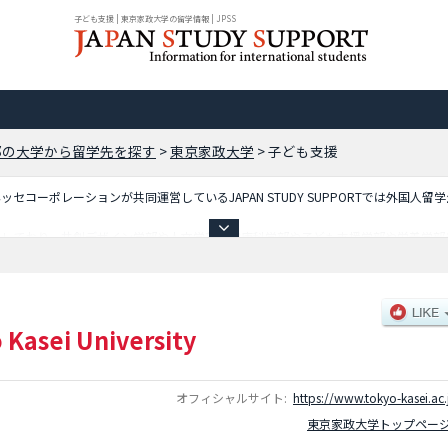
子ども支援 | 東京家政大学の留学情報 | JPSS
都の大学から留学先を探す
>
東京家政大学
>
子ども支援
コーポレーションが共同運営しているJAPAN STUDY SUPPORTでは外国人留
しており、共創デザイン学部や人文学部や健康科学部や子ども支援学部や栄養学部や児
 設置予定）学部等、学部別情報や、募集定員や合格者数など入試情報、施設案内、ア
 Kasei University
オフィシャルサイト:
https://www.tokyo-kasei.ac.
東京家政大学トップペー