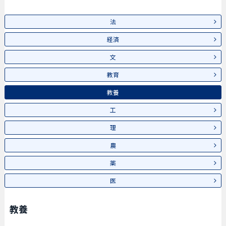
法
経済
文
教育
教養
工
理
農
薬
医
教養