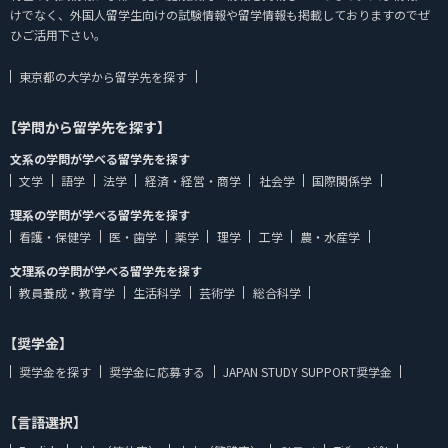
けでなく、外国人留学生向けの試験情報や留学情報も掲載しておりますのでぜ
ひご活用下さい。
東京都の大学から留学先を探す
【学問から留学先を探す】
文系の学問が学べる留学先を探す
文学
語学
法学
経済・経営・商学
社会学
国際関係学
理系の学問が学べる留学先を探す
看護・保健学
医・歯学
薬学
理学
工学
農・水産学
文理系の学問が学べる留学先を探す
教員養成・教育学
生活科学
芸術学
総合科学
【奨学金】
奨学金を探す
奨学金に応募する
JAPAN STUDY SUPPORT奨学金
【言語選択】