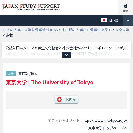
日本語
日本の大学、大学院留学情報JPSS
>
東京都の大学から留学先を探す
>
東京大学
>
教養
公益財団法人アジア学生文化協会と株式会社ベネッセコーポレーションが共
同運営しているJAPAN STUDY SUPPORTでは外国人留学生を募集している約
1,300校の大学・大学院・短大・専門学校情報を掲載しています。
こちらでは東京大学に関する詳細情報を記載しており、法学部や経済学部や
文学部や教育学部や教養学部や工学部や理学部や農学部や薬学部や医学部
東京都
/ 国立
等、学部別情報や、募集定員や合格者数など入試情報、施設案内、アクセス
東京大学
|
The University of Tokyo
など外国人留学生に必要な情報を掲載しているので是非ご利用ください。
オフィシャルサイト:
https://www.u-tokyo.ac.jp/
東京大学トップページへ