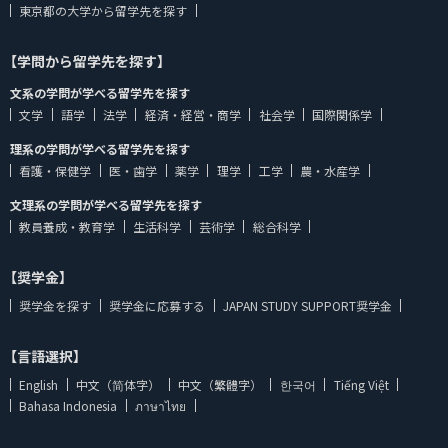
東京都の大学から留学先を探す
【学問から留学先を探す】
文系の学問が学べる留学先を探す
文学
語学
法学
経済・経営・商学
社会学
国際関係学
理系の学問が学べる留学先を探す
看護・保健学
医・歯学
薬学
理学
工学
農・水産学
文理系の学問が学べる留学先を探す
教員養成・教育学
生活科学
芸術学
総合科学
【奨学金】
奨学金を探す
奨学金に応募する
JAPAN STUDY SUPPORT奨学金
【言語選択】
English
中文（简体字）
中文（繁體字）
한국어
Tiếng Việt
Bahasa Indonesia
ภาษาไทย