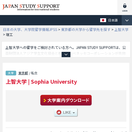
日本語
日本の大学、大学院留学情報JPSS
>
東京都の大学から留学先を探す
>
上智大学
>
理工
上智大学への留学をご検討されている方へ。JAPAN STUDY SUPPORTは、公
益財団法人アジア学生文化協会と株式会社ベネッセコーポレーションが共同
運営している外国人留学生向け日本留学情報サイトです。上智大学の国際教
養学部や理工学部や総合グローバル学部やSPSF（Sophia Program for
Sustainable Futures）学部や神学部や文学部や法学部や経済学部や外国語学
東京都
/ 私立
部や総合人間科学部等、学部別の詳細情報も掲載していますので、上智大学
上智大学
|
Sophia University
に関する留学情報をお探しの方は是非ご利用下さい。その他、外国人留学生
募集をしている約1,300校の大学・大学院・短大・専門学校情報も掲載して
います。