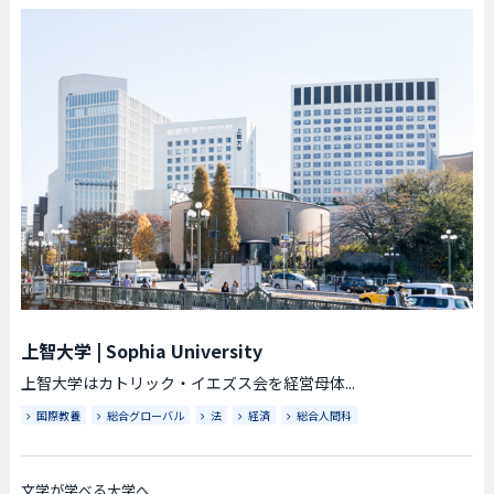
上智大学
|
Sophia University
上智大学はカトリック・イエズス会を経営母体...
国際教養
総合グローバル
法
経済
総合人間科
文学が学べる大学へ