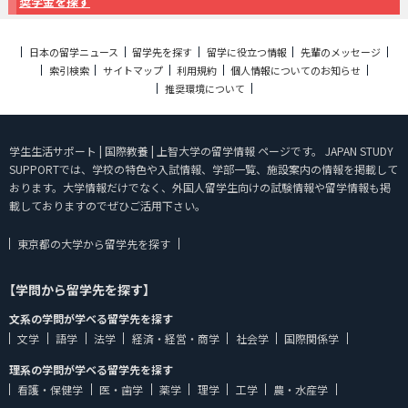
奨学金を探す
日本の留学ニュース
留学先を探す
留学に役立つ情報
先輩のメッセージ
索引検索
サイトマップ
利用規約
個人情報についてのお知らせ
推奨環境について
学生生活サポート | 国際教養 | 上智大学の留学情報 ページです。 JAPAN STUDY
SUPPORTでは、学校の特色や入試情報、学部一覧、施設案内の情報を掲載して
おります。大学情報だけでなく、外国人留学生向けの試験情報や留学情報も掲
載しておりますのでぜひご活用下さい。
東京都の大学から留学先を探す
【学問から留学先を探す】
文系の学問が学べる留学先を探す
文学
語学
法学
経済・経営・商学
社会学
国際関係学
理系の学問が学べる留学先を探す
看護・保健学
医・歯学
薬学
理学
工学
農・水産学