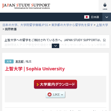
日本語
日本の大学、大学院留学情報JPSS
>
東京都の大学から留学先を探す
>
上智大学
>
国際教養
上智大学への留学をご検討されている方へ。JAPAN STUDY SUPPORTは、公
益財団法人アジア学生文化協会と株式会社ベネッセコーポレーションが共同
運営している外国人留学生向け日本留学情報サイトです。上智大学の国際教
養学部や理工学部や総合グローバル学部やSPSF（Sophia Program for
Sustainable Futures）学部や神学部や文学部や法学部や経済学部や外国語学
東京都
/ 私立
部や総合人間科学部等、学部別の詳細情報も掲載していますので、上智大学
上智大学
|
Sophia University
に関する留学情報をお探しの方は是非ご利用下さい。その他、外国人留学生
募集をしている約1,300校の大学・大学院・短大・専門学校情報も掲載して
います。