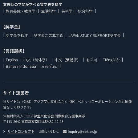
文理系の学問が学べる留学先を探す
教員養成・教育学
生活科学
芸術学
総合科学
【奨学金】
奨学金を探す
奨学金に応募する
JAPAN STUDY SUPPORT奨学金
【言語選択】
English
中文（简体字）
中文（繁體字）
한국어
Tiếng Việt
Bahasa Indonesia
ภาษาไทย
サイト運営者
当サイトは（公財）アジア学生文化協会と（株）ベネッセコーポレーションが共同運
営をしております。
公益財団法人アジア学生文化協会 国際教育支援事業部
〒113-8642 東京都文京区本駒込2-12-13
サイトコンセプト
お問い合わせ