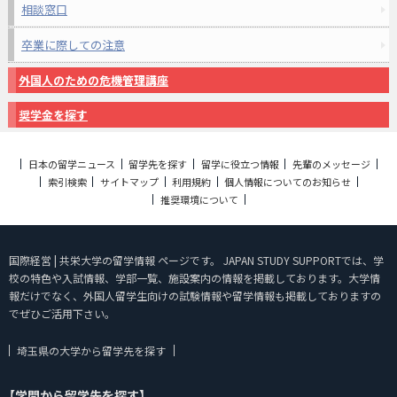
相談窓口
卒業に際しての注意
外国人のための危機管理講座
奨学金を探す
日本の留学ニュース
留学先を探す
留学に役立つ情報
先輩のメッセージ
索引検索
サイトマップ
利用規約
個人情報についてのお知らせ
推奨環境について
国際経営 | 共栄大学の留学情報 ページです。 JAPAN STUDY SUPPORTでは、学
校の特色や入試情報、学部一覧、施設案内の情報を掲載しております。大学情
報だけでなく、外国人留学生向けの試験情報や留学情報も掲載しておりますの
でぜひご活用下さい。
埼玉県の大学から留学先を探す
【学問から留学先を探す】