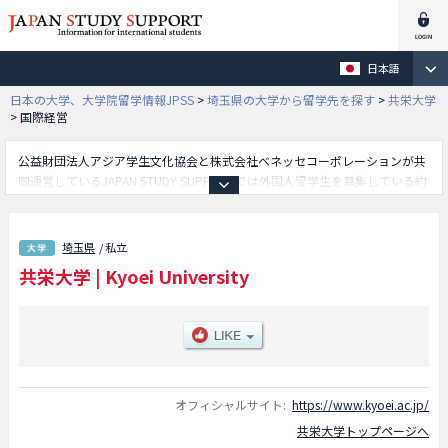
日本語
日本の大学、大学院留学情報JPSS
>
埼玉県の大学から留学先を探す
>
共栄大学
>
国際経営
公益財団法人アジア学生文化協会と株式会社ベネッセコーポレーションが共
同運営しているJAPAN STUDY SUPPORTでは外国人留学生を募集している約
1,300校の大学・大学院・短大・専門学校情報を掲載しています。
こちらでは共栄大学に関する詳細情報を記載しており、国際経営学部等、学
部別情報や、募集定員や合格者数など入試情報、施設案内、アクセスなど外
埼玉県
/ 私立
国人留学生に必要な情報を掲載しているので是非ご利用ください。
共栄大学
|
Kyoei University
オフィシャルサイト:
https://www.kyoei.ac.jp/
共栄大学トップページへ