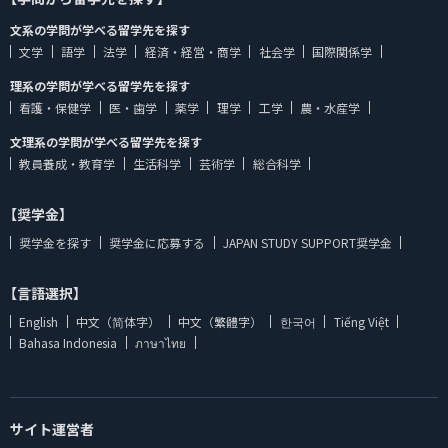
文系の学問が学べる留学先を探す
文学
語学
法学
経済・経営・商学
社会学
国際関係学
理系の学問が学べる留学先を探す
看護・保健学
医・歯学
薬学
理学
工学
農・水産学
文理系の学問が学べる留学先を探す
教員養成・教育学
生活科学
芸術学
総合科学
【奨学金】
奨学金を探す
奨学金に応募する
JAPAN STUDY SUPPORT奨学金
【言語選択】
English
中文（简体字）
中文（繁體字）
한국어
Tiếng Việt
Bahasa Indonesia
ภาษาไทย
サイト運営者