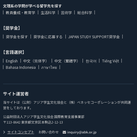
文理系の学問が学べる留学先を探す
教員養成・教育学
生活科学
芸術学
総合科学
【奨学金】
奨学金を探す
奨学金に応募する
JAPAN STUDY SUPPORT奨学金
【言語選択】
English
中文（简体字）
中文（繁體字）
한국어
Tiếng Việt
Bahasa Indonesia
ภาษาไทย
サイト運営者
当サイトは（公財）アジア学生文化協会と（株）ベネッセコーポレーションが共同運
営をしております。
公益財団法人アジア学生文化協会 国際教育支援事業部
〒113-8642 東京都文京区本駒込2-12-13
サイトコンセプト
お問い合わせ