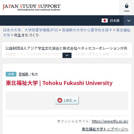
日本語
日本の大学、大学院留学情報JPSS
>
宮城県の大学から留学先を探す
>
東北福祉
大学
>
共生まちづくり
公益財団法人アジア学生文化協会と株式会社ベネッセコーポレーションが共
同運営しているJAPAN STUDY SUPPORTでは外国人留学生を募集している約
1,300校の大学・大学院・短大・専門学校情報を掲載しています。
こちらでは東北福祉大学に関する詳細情報を記載しており、総合福祉学部や
共生まちづくり学部等、学部別情報や、募集定員や合格者数など入試情報、
宮城県
/ 私立
施設案内、アクセスなど外国人留学生に必要な情報を掲載しているので是非
東北福祉大学
|
Tohoku Fukushi University
ご利用ください。
オフィシャルサイト:
https://www.tfu.ac.jp/
東北福祉大学トップページへ