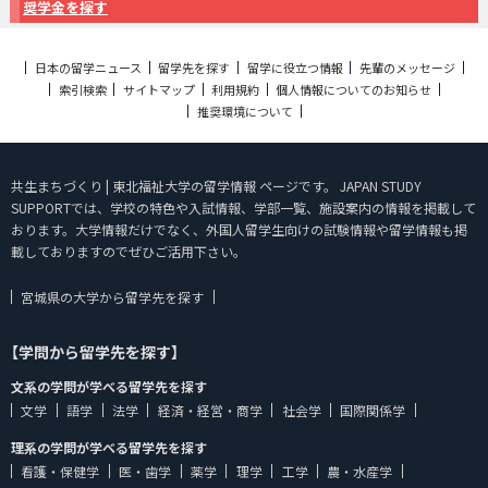
奨学金を探す
日本の留学ニュース
留学先を探す
留学に役立つ情報
先輩のメッセージ
索引検索
サイトマップ
利用規約
個人情報についてのお知らせ
推奨環境について
共生まちづくり | 東北福祉大学の留学情報 ページです。 JAPAN STUDY
SUPPORTでは、学校の特色や入試情報、学部一覧、施設案内の情報を掲載して
おります。大学情報だけでなく、外国人留学生向けの試験情報や留学情報も掲
載しておりますのでぜひご活用下さい。
宮城県の大学から留学先を探す
【学問から留学先を探す】
文系の学問が学べる留学先を探す
文学
語学
法学
経済・経営・商学
社会学
国際関係学
理系の学問が学べる留学先を探す
看護・保健学
医・歯学
薬学
理学
工学
農・水産学