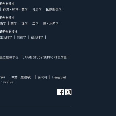
学先を探す
経済・経営・商学
社会学
国際関係学
学先を探す
歯学
薬学
理学
工学
農・水産学
留学先を探す
生活科学
芸術学
総合科学
金に応募する
JAPAN STUDY SUPPORT奨学金
体字）
中文（繁體字）
한국어
Tiếng Việt
ภาษาไทย