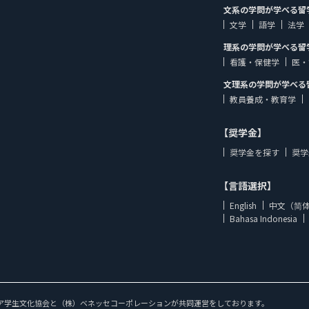
文系の学問が学べる留
文学
語学
法学
理系の学問が学べる留
看護・保健学
医・
文理系の学問が学べる
教員養成・教育学
【奨学金】
奨学金を探す
奨学
【言語選択】
English
中文（简
Bahasa Indonesia
ア学生文化協会と（株）ベネッセコーポレーションが共同運営をしております。