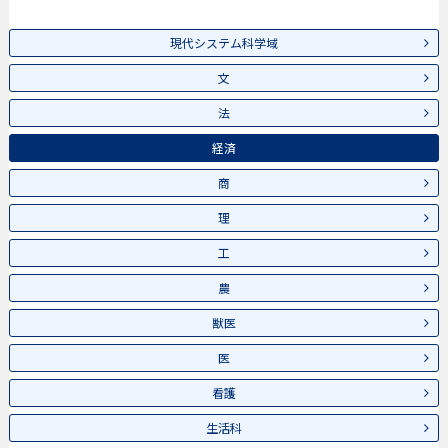
現代システム科学域
文
法
経済
商
理
工
農
獣医
医
看護
生活科