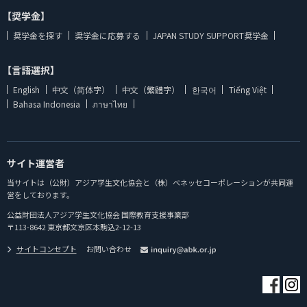
【奨学金】
奨学金を探す
奨学金に応募する
JAPAN STUDY SUPPORT奨学金
【言語選択】
English
中文（简体字）
中文（繁體字）
한국어
Tiếng Việt
Bahasa Indonesia
ภาษาไทย
サイト運営者
当サイトは（公財）アジア学生文化協会と（株）ベネッセコーポレーションが共同運
営をしております。
公益財団法人アジア学生文化協会 国際教育支援事業部
〒113-8642 東京都文京区本駒込2-12-13
サイトコンセプト
お問い合わせ