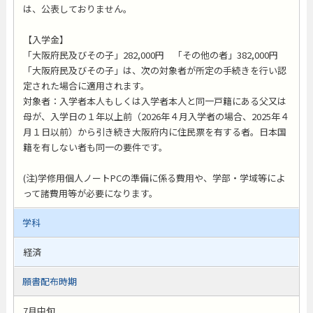
は、公表しておりません。
【入学金】
「大阪府民及びその子」282,000円 「その他の者」382,000円
「大阪府民及びその子」は、次の対象者が所定の手続きを行い認
定された場合に適用されます。
対象者：入学者本人もしくは入学者本人と同一戸籍にある父又は
母が、入学日の１年以上前（2026年４月入学者の場合、2025年４
月１日以前）から引き続き大阪府内に住民票を有する者。日本国
籍を有しない者も同一の要件です。
(注)学修用個人ノートPCの準備に係る費用や、学部・学域等によ
って諸費用等が必要になります。
学科
経済
願書配布時期
7月中旬