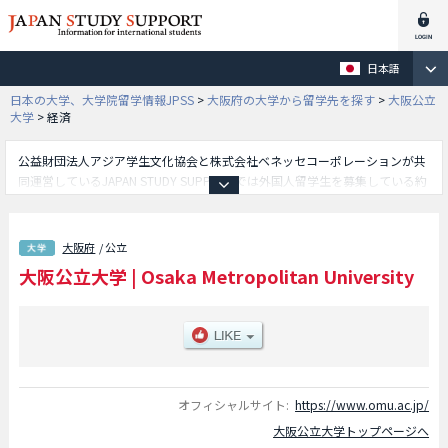
日本語
日本の大学、大学院留学情報JPSS
>
大阪府の大学から留学先を探す
>
大阪公立
大学
>
経済
公益財団法人アジア学生文化協会と株式会社ベネッセコーポレーションが共
同運営しているJAPAN STUDY SUPPORTでは外国人留学生を募集している約
1,300校の大学・大学院・短大・専門学校情報を掲載しています。
こちらでは大阪公立大学に関する詳細情報を記載しており、現代システム科
学域学部や文学部や法学部や経済学部や商学部や理学部や工学部や農学部や
大阪府
/ 公立
獣医学部や医学部や看護学部や生活科学部等、学部別情報や、募集定員や合
大阪公立大学
|
Osaka Metropolitan University
格者数など入試情報、施設案内、アクセスなど外国人留学生に必要な情報を
掲載しているので是非ご利用ください。
オフィシャルサイト:
https://www.omu.ac.jp/
大阪公立大学トップページへ