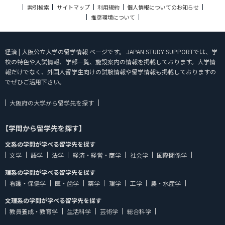
索引検索
サイトマップ
利用規約
個人情報についてのお知らせ
推奨環境について
経済 | 大阪公立大学の留学情報 ページです。 JAPAN STUDY SUPPORTでは、学
校の特色や入試情報、学部一覧、施設案内の情報を掲載しております。大学情
報だけでなく、外国人留学生向けの試験情報や留学情報も掲載しておりますの
でぜひご活用下さい。
大阪府の大学から留学先を探す
【学問から留学先を探す】
文系の学問が学べる留学先を探す
文学
語学
法学
経済・経営・商学
社会学
国際関係学
理系の学問が学べる留学先を探す
看護・保健学
医・歯学
薬学
理学
工学
農・水産学
文理系の学問が学べる留学先を探す
教員養成・教育学
生活科学
芸術学
総合科学