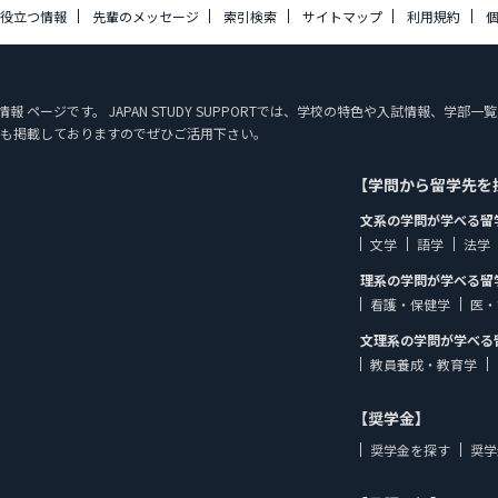
に役立つ情報
先輩のメッセージ
索引検索
サイトマップ
利用規約
報 ページです。 JAPAN STUDY SUPPORTでは、学校の特色や入試情報、
報も掲載しておりますのでぜひご活用下さい。
【学問から留学先を
文系の学問が学べる留
文学
語学
法学
理系の学問が学べる留
看護・保健学
医・
文理系の学問が学べる
教員養成・教育学
【奨学金】
奨学金を探す
奨学