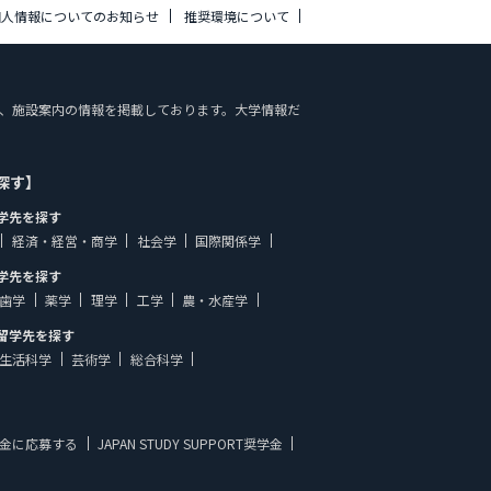
個人情報についてのお知らせ
推奨環境について
学部一覧、施設案内の情報を掲載しております。大学情報だ
探す】
学先を探す
経済・経営・商学
社会学
国際関係学
学先を探す
歯学
薬学
理学
工学
農・水産学
留学先を探す
生活科学
芸術学
総合科学
金に応募する
JAPAN STUDY SUPPORT奨学金