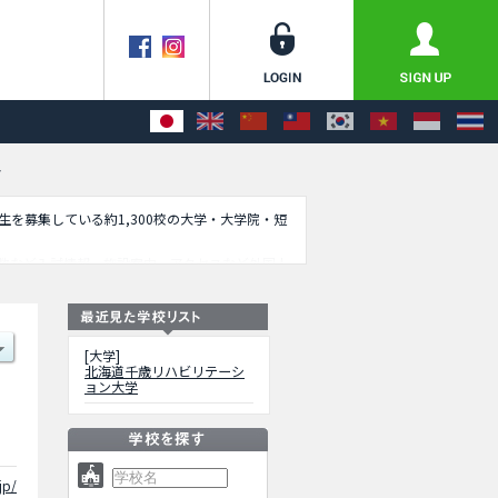
科
学生を募集している約1,300校の大学・大学院・短
数など入試情報、施設案内、アクセスなど外国人
[大学]
北海道千歳リハビリテーシ
ョン大学
jp/