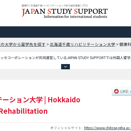
健康科 | 北海道千歳リハビリテーション大学の留学情報 | JPSS
道の大学から留学先を探す
>
北海道千歳リハビリテーション大学
>
健康
コーポレーションが共同運営しているJAPAN STUDY SUPPORTでは外国人留
に関する詳細情報を記載しており、健康科学部等、学部別情報や、募集定員や合格者
利用ください。
テーション大学
|
Hokkaido
Rehabilitation
オフィシャルサイト:
https://www.chitose-reha.ac.