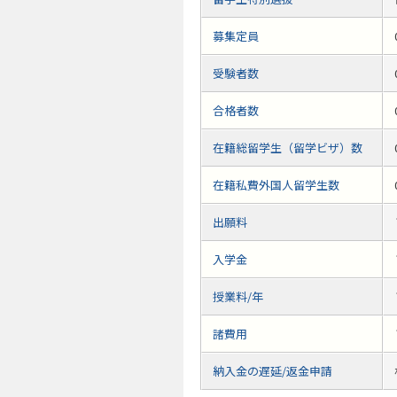
募集定員
受験者数
合格者数
在籍総留学生（留学ビザ）数
在籍私費外国人留学生数
出願料
入学金
授業料/年
諸費用
納入金の遅延/返金申請