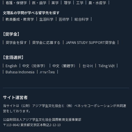
看護・保健学
医・歯学
薬学
理学
工学
農・水産学
文理系の学問が学べる留学先を探す
教員養成・教育学
生活科学
芸術学
総合科学
【奨学金】
奨学金を探す
奨学金に応募する
JAPAN STUDY SUPPORT奨学金
【言語選択】
English
中文（简体字）
中文（繁體字）
한국어
Tiếng Việt
Bahasa Indonesia
ภาษาไทย
サイト運営者
当サイトは（公財）アジア学生文化協会と（株）ベネッセコーポレーションが共同運
営をしております。
公益財団法人アジア学生文化協会 国際教育支援事業部
〒113-8642 東京都文京区本駒込2-12-13