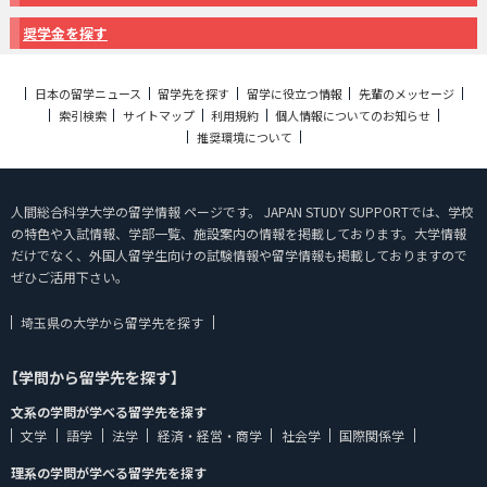
奨学金を探す
日本の留学ニュース
留学先を探す
留学に役立つ情報
先輩のメッセージ
索引検索
サイトマップ
利用規約
個人情報についてのお知らせ
推奨環境について
人間総合科学大学の留学情報 ページです。 JAPAN STUDY SUPPORTでは、学校
の特色や入試情報、学部一覧、施設案内の情報を掲載しております。大学情報
だけでなく、外国人留学生向けの試験情報や留学情報も掲載しておりますので
ぜひご活用下さい。
埼玉県の大学から留学先を探す
【学問から留学先を探す】
文系の学問が学べる留学先を探す
文学
語学
法学
経済・経営・商学
社会学
国際関係学
理系の学問が学べる留学先を探す