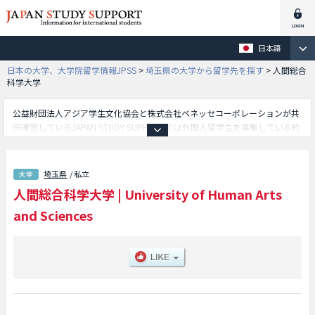
日本語
日本の大学、大学院留学情報JPSS
>
埼玉県の大学から留学先を探す
>
人間総合
科学大学
公益財団法人アジア学生文化協会と株式会社ベネッセコーポレーションが共
同運営しているJAPAN STUDY SUPPORTでは外国人留学生を募集している約
1,300校の大学・大学院・短大・専門学校情報を掲載しています。
こちらでは人間総合科学大学に関する詳細情報を記載しており、等、学部別
情報や、募集定員や合格者数など入試情報、施設案内、アクセスなど外国人
埼玉県
/ 私立
留学生に必要な情報を掲載しているので是非ご利用ください。
人間総合科学大学
|
University of Human Arts
and Sciences